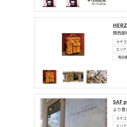
HER
関西圏
カテゴ
エリア
電話
SAF p
より豊
カテゴ
エリア