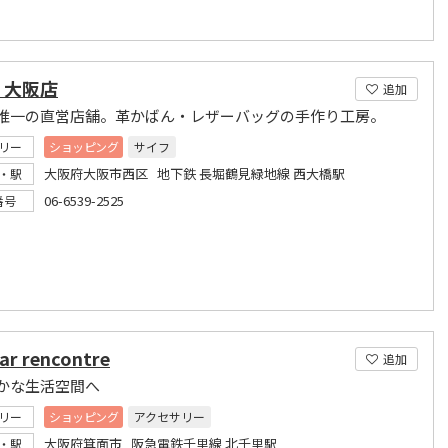
Z 大阪店
追加
唯一の直営店舗。革かばん・レザーバッグの手作り工房。
リー
ショッピング
サイフ
大阪府大阪市西区 地下鉄 長堀鶴見緑地線 西大橋駅
・駅
06-6539-2525
番号
ar rencontre
追加
かな生活空間へ
リー
ショッピング
アクセサリー
大阪府箕面市 阪急電鉄千里線 北千里駅
・駅