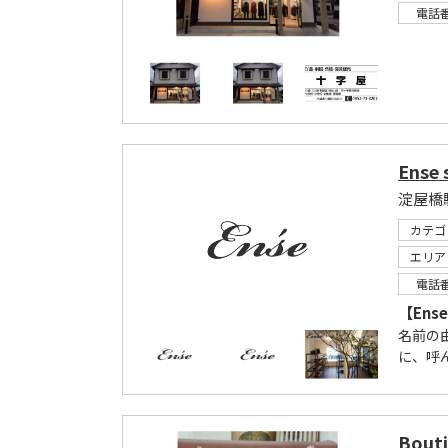
電話
Ense 
淀屋橋
カテゴ
エリア
電話
【Ens
名前の由
に、呼ん
Bout