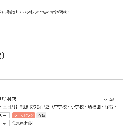
タに掲載されている
地元のお店の情報が満載！
覧）
屋呉服店
追加
【小城・三日月】制服取り扱い店（中学校・小学校・幼稚園・保育園）
リー
ショッピング
衣類
佐賀県小城市
・駅