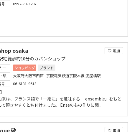
0952-73-3207
番号
shop osaka
追加
駅宅徒歩約10分のカバンショップ
リー
ショッピング
ブランド
大阪府大阪市西区 京阪電気鉄道京阪本線 淀屋橋駅
・駅
06-6131-9613
番号
e】
来は、フランス語で「一緒に」を意味する 「ensemble」をもと
で頂きやすくと名付けました。 Enseのもの作りに関...
ique 敬
追加