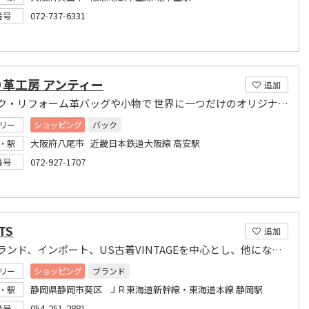
072-737-6331
番号
革工房 アンティー
追加
リメーク・リフォーム革バッグや小物で 世界に一つだけのオリジナル作品をつくりませんか?
リー
ショッピング
バック
大阪府八尾市 近畿日本鉄道大阪線 高安駅
・駅
072-927-1707
番号
TS
追加
国内ブランド、インポート、US古着VINTAGEを中心とし、他にないスタイルを提案します。
リー
ショッピング
ブランド
静岡県静岡市葵区 ＪＲ東海道新幹線・東海道本線 静岡駅
・駅
054-251-2881
番号