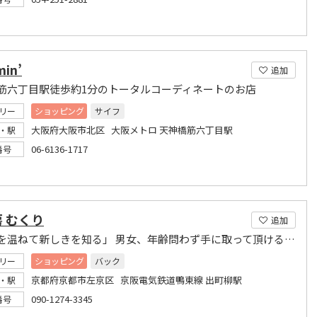
min’
追加
筋六丁目駅徒歩約1分のトータルコーディネートのお店
リー
ショッピング
サイフ
大阪府大阪市北区 大阪メトロ 天神橋筋六丁目駅
・駅
06-6136-1717
番号
 むくり
追加
「故きを温ねて新しきを知る」 男女、年齢問わず手に取って頂けるアイテムを提案致します。
リー
ショッピング
バック
京都府京都市左京区 京阪電気鉄道鴨東線 出町柳駅
・駅
090-1274-3345
番号