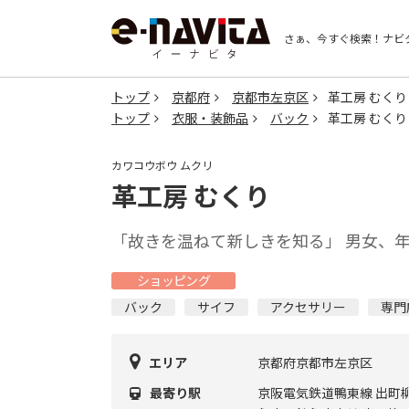
さぁ、今すぐ検索！
ナビ
トップ
京都府
京都市左京区
革工房 むくり
トップ
衣服・装飾品
バック
革工房 むくり
カワコウボウ ムクリ
革工房 むくり
「故きを温ねて新しきを知る」 男女、
ショッピング
バック
サイフ
アクセサリー
専門
エリア
京都府京都市左京区
最寄り駅
京阪電気鉄道鴨東線 出町柳