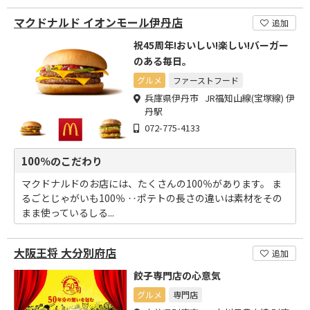
マクドナルド イオンモール伊丹店
追加
祝45周年!おいしい!楽しい!バーガー
のある毎日。
グルメ
ファーストフード
兵庫県伊丹市 JR福知山線(宝塚線) 伊
丹駅
072-775-4133
100％のこだわり
マクドナルドのお店には、たくさんの100％があります。 ま
るごとじゃがいも100％ ‥ポテトの長さの違いは素材をその
まま使っているしる...
大阪王将 大分別府店
追加
餃子専門店の心意気
グルメ
専門店