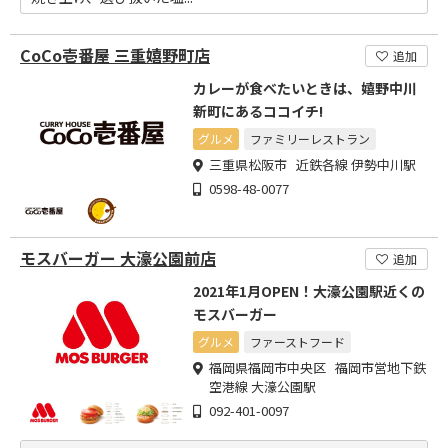
CoCo壱番屋 三重嬉野町店
追加
カレーが食べたいときは、嬉野中川
新町にあるココイチ!
グルメ
ファミリーレストラン
三重県松阪市 近鉄各線 伊勢中川駅
0598-48-0077
モスバーガー 大濠公園前店
追加
2021年1月OPEN！大濠公園駅近くの
モスバーガー
グルメ
ファーストフード
福岡県福岡市中央区 福岡市営地下鉄
空港線 大濠公園駅
092-401-0097