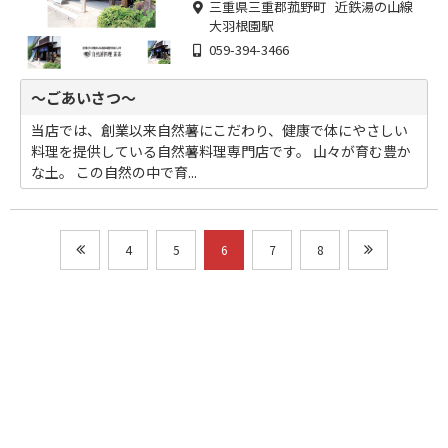
三重県三重郡菰野町 近鉄湯の山線
大羽根園駅
059-394-3466
～ごあいさつ～
当店では、創業以来自然薯にこだわり、健康で体にやさしい
料理を提供している自然薯料理専門店です。 山々が育む豊か
な土。 この自然の中で育...
4
5
6
7
8