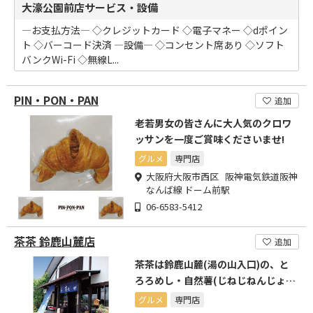
大濠公園前店サービス・設備
―お支払方法― ◇クレジットカード ◇電子マネー ◇dポイン
ト ◇バーコード決済 ―設備― ◇コンセント席あり ◇ソフト
バンクWi-Fi ◇無線L...
PIN・PON・PAN
追加
老若男女の皆さんに大人気のクロワ
ッサンを一度ご賞味くださいませ!
グルメ
専門店
大阪府大阪市西区 阪神電気鉄道阪神
なんば線 ドーム前駅
06-6583-5412
茶茶 鈴鹿山麓店
追加
茶茶は鈴鹿山麓(湯の山入口)の、と
ろろめし・自然薯(じねじねんじょ)
料理の専門店です。
グルメ
専門店