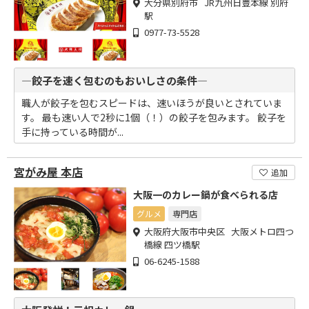
大分県別府市 JR九州日豊本線 別府
駅
0977-73-5528
―餃子を速く包むのもおいしさの条件―
職人が餃子を包むスピードは、速いほうが良いとされていま
す。 最も速い人で2秒に1個（！）の餃子を包みます。 餃子を
手に持っている時間が...
宮がみ屋 本店
追加
大阪一のカレー鍋が食べられる店
グルメ
専門店
大阪府大阪市中央区 大阪メトロ四つ
橋線 四ツ橋駅
06-6245-1588