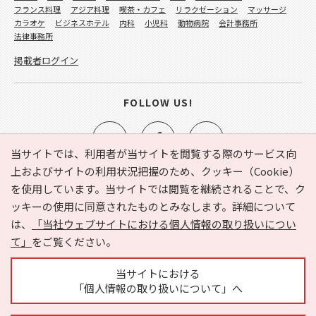
フランス料理
アジア料理
喫茶・カフェ
リラクゼーション
マッサージ
カラオケ
ビジネスホテル
内科
小児科
動物病院
会計事務所
法律事務所
掲載者ログイン
FOLLOW US!
当サイトでは、利用者が当サイトを閲覧する際のサービス向
上およびサイトの利用状況把握のため、クッキー（Cookie）
を使用しています。当サイトでは閲覧を継続されることで、ク
e-NAVITA（イーナビタ）とは？
お気に入り
ヘルプ
ッキーの使用に同意されたものとみなします。詳細について
利用規約
個人情報の取り扱いについて
運営会社
は、
「当社ウェブサイトにおける個人情報の取り扱いについ
サイトマップ
広告掲載に関するお問い合わせ
て」
をご覧ください。
サイトの内容に関するお問い合わせ
当サイトにおける
「個人情報の取り扱いについて」へ