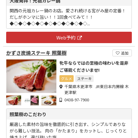
大阪発祥！元祖カレー鍋
関西の元祖カレー鍋のお店。愛され続ける宮がみ屋の定番！
だしがホンマに旨い！！1回食べてみて！！
◆◇◆◇◆◇◆◇◆◇◆◇◆◇◆◇◆◇...
Web予約
かずさ炭焼ステーキ 照葉樹
追加
牝牛ならではの至極の味わいを是非
ご堪能くださいませ!
グルメ
ステーキ
千葉県木更津市 JR東日本内房線 木
更津駅
0438-97-7900
照葉樹のこだわり
厳選した素材の旨味を徹底的に引き出す、シンプルでありな
がら難しい技法。 肉の「かたまり」をカットし、じっくりと
焼き上げ、選び抜いた塩...