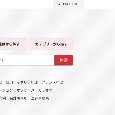
PAGE TOP
路線
から探す
カテゴリー
から探す
検索
理
焼肉
イタリア料理
フランス料理
ーション
マッサージ
カラオケ
病院
会計事務所
法律事務所