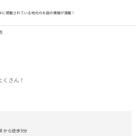
タに掲載されている
地元のお店の情報が満載！
匠
たくさん！
駅 から徒歩3分