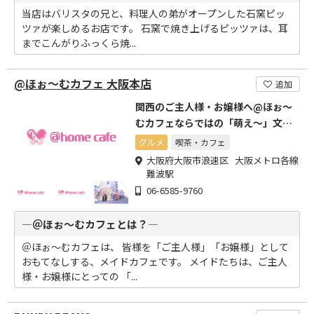
当店はバリスタの兄と、料理人の弟がオープンした石窯ピッ
ツァが楽しめるお店です。 石窯で焼き上げるピッツァは、耳
までこんがりふっくら焼...
@ほぉ～むカフェ 大阪本店
追加
関西のご主人様・お嬢様へ@ほぉ～
むカフェならではの「萌え～」文化
をお届けします。
グルメ
喫茶・カフェ
大阪府大阪市浪速区 大阪メトロ各線
難波駅
06-6585-9760
―＠ほぉ～むカフェとは？―
＠ほぉ～むカフェは、 皆様を「ご主人様」「お嬢様」として
おもてなしする、メイドカフェです。 メイドたちは、ご主人
様・お嬢様にとっての 「...