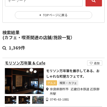
TOPページに戻る
検索結果
(カフェ・喫茶関連の店舗/施設一覧）
1,369件
モリソン万年筆 & Cafe
追加
モリソン万年筆を展示してある、お
しゃれな町屋カフェです。
グルメ
喫茶・カフェ
奈良県御所市 近畿日本鉄道 近鉄御
所駅
0745-63-1881