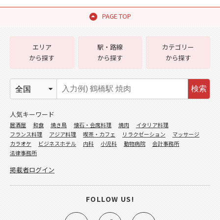
PAGE TOP
エリア
駅・路線
カテゴリー
から探す
から探す
から探す
検索
人気キーワード
居酒屋
和食
焼き鳥
懐石・会席料理
焼肉
イタリア料理
フランス料理
アジア料理
喫茶・カフェ
リラクゼーション
マッサージ
カラオケ
ビジネスホテル
内科
小児科
動物病院
会計事務所
法律事務所
掲載者ログイン
FOLLOW US!