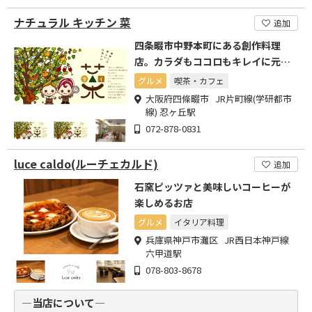
ナチュラル キッチン 菜
追加
四条畷市中野本町にある創作料理
店。カラダもココロもキレイに元気
に！
グルメ
喫茶・カフェ
大阪府四條畷市 JR片町線(学研都市
線) 忍ヶ丘駅
072-878-0831
luce caldo(ルーチェカルド)
追加
石窯ピッツァと美味しいコーヒーが
楽しめるお店
グルメ
イタリア料理
兵庫県神戸市灘区 JR西日本神戸線
六甲道駅
078-803-8678
―当店について―