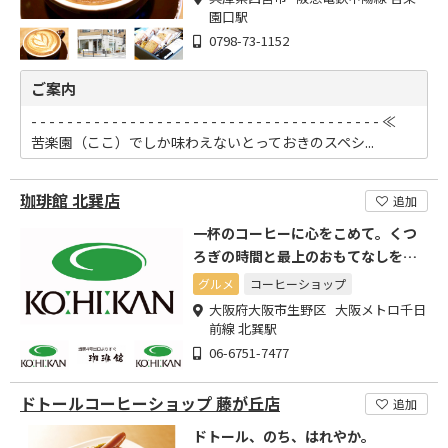
園口駅
0798-73-1152
ご案内
- - - - - - - - - - - - - - - - - - - - - - - - - - - - - - - - - - - - - - - ≪
苦楽園（ここ）でしか味わえないとっておきのスペシ...
珈琲館 北巽店
追加
一杯のコーヒーに心をこめて。くつ
ろぎの時間と最上のおもてなしをご
提供
グルメ
コーヒーショップ
大阪府大阪市生野区 大阪メトロ千日
前線 北巽駅
06-6751-7477
ドトールコーヒーショップ 藤が丘店
追加
ドトール、のち、はれやか。