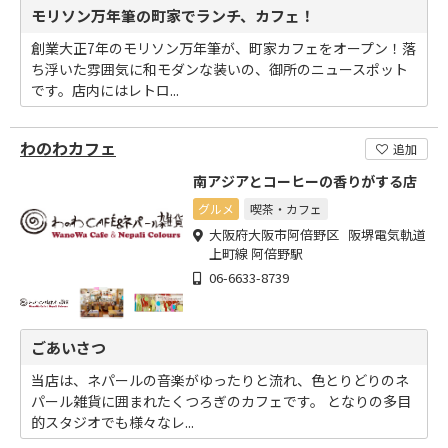
モリソン万年筆の町家でランチ、カフェ！
創業大正7年のモリソン万年筆が、町家カフェをオープン！落
ち浮いた雰囲気に和モダンな装いの、御所のニュースポット
です。店内にはレトロ...
わのわカフェ
追加
南アジアとコーヒーの香りがする店
グルメ
喫茶・カフェ
大阪府大阪市阿倍野区 阪堺電気軌道
上町線 阿倍野駅
06-6633-8739
ごあいさつ
当店は、ネパールの音楽がゆったりと流れ、色とりどりのネ
パール雑貨に囲まれたくつろぎのカフェです。 となりの多目
的スタジオでも様々なレ...