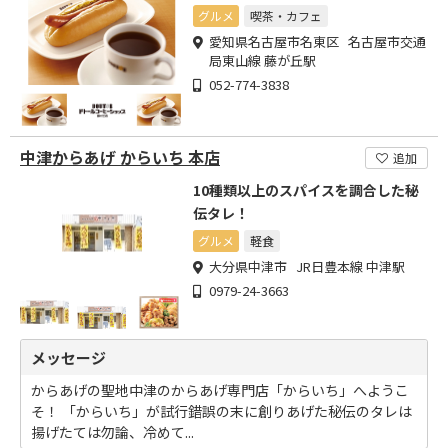
グルメ
喫茶・カフェ
愛知県名古屋市名東区 名古屋市交通
局東山線 藤が丘駅
052-774-3838
中津からあげ からいち 本店
追加
10種類以上のスパイスを調合した秘
伝タレ！
グルメ
軽食
大分県中津市 JR日豊本線 中津駅
0979-24-3663
メッセージ
からあげの聖地中津のからあげ専門店「からいち」へようこ
そ！ 「からいち」が試行錯誤の末に創りあげた秘伝のタレは
揚げたては勿論、冷めて...