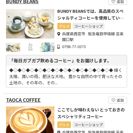
BUNDY BEANS
追加
BUNDY BEANSでは、高品質のスペ
シャルティコーヒーを使用していま
す。
グルメ
コーヒーショップ
兵庫県西宮市 阪急電鉄甲陽線 苦楽
園口駅
0798-77-0373
「毎日ガブガブ飲めるコーヒー」をお届けします。
◆◇◆◇◆◇◆◇◆◇◆◇◆◇◆◇◆◇◆◇◆◇◆◇◆ 輝く
太陽、潤いの雨、肥沃な大地。 豊かな自然の中で育ったその
土地の、その年の、その...
TAOCA COFFEE
追加
ここでしか味わえない とっておきの
スベシャリティコーヒー
グルメ
コーヒーショップ
兵庫県西宮市 阪急電鉄甲陽線 苦楽