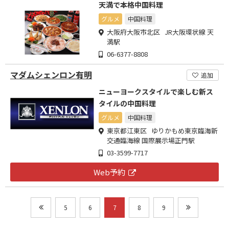
天満で本格中国料理
グルメ
中国料理
大阪府大阪市北区 JR大阪環状線 天
満駅
06-6377-8808
マダムシェンロン有明
追加
ニューヨークスタイルで楽しむ新ス
タイルの中国料理
グルメ
中国料理
東京都江東区 ゆりかもめ東京臨海新
交通臨海線 国際展示場正門駅
03-3599-7717
Web予約
5
6
7
8
9