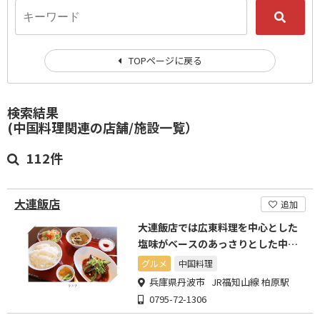
TOPページに戻る
検索結果
(中国料理関連の店舗/施設一覧）
112件
大連飯店
追加
大連飯店では広東料理を中心とした
塩味がベースのあっさりとした中華
料理をお出ししております。
グルメ
中国料理
兵庫県丹波市 JR福知山線 柏原駅
0795-72-1306