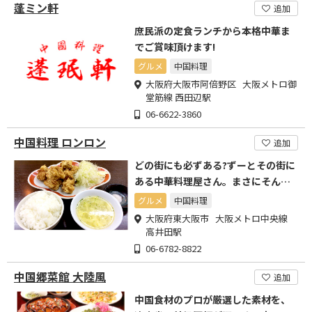
蓬ミン軒
追加
庶民派の定食ランチから本格中華ま
でご賞味頂けます!
グルメ
中国料理
大阪府大阪市阿倍野区 大阪メトロ御
堂筋線 西田辺駅
06-6622-3860
中国料理 ロンロン
追加
どの街にも必ずある?ずーとその街に
ある中華料理屋さん。まさにそんな
感じの美味しいお店です!
グルメ
中国料理
大阪府東大阪市 大阪メトロ中央線
高井田駅
06-6782-8822
中国郷菜館 大陸風
追加
中国食材のプロが厳選した素材を、