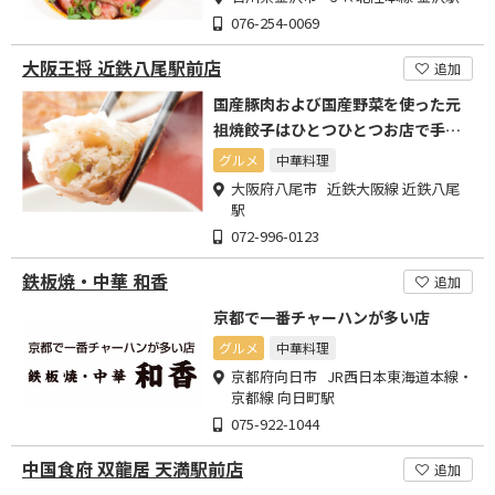
076-254-0069
大阪王将 近鉄八尾駅前店
追加
国産豚肉および国産野菜を使った元
祖焼餃子はひとつひとつお店で手包
みしています。
グルメ
中華料理
大阪府八尾市 近鉄大阪線 近鉄八尾
駅
072-996-0123
鉄板焼・中華 和香
追加
京都で一番チャーハンが多い店
グルメ
中華料理
京都府向日市 JR西日本東海道本線・
京都線 向日町駅
075-922-1044
中国食府 双龍居 天満駅前店
追加