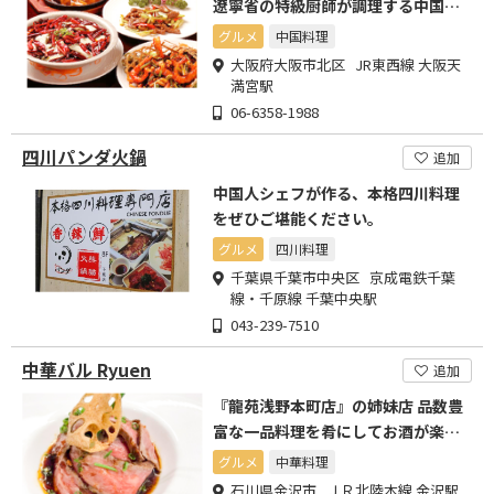
遼寧省の特級厨師が調理する中国料
理店です。
グルメ
中国料理
大阪府大阪市北区 JR東西線 大阪天
満宮駅
06-6358-1988
四川パンダ火鍋
追加
中国人シェフが作る、本格四川料理
をぜひご堪能ください。
グルメ
四川料理
千葉県千葉市中央区 京成電鉄千葉
線・千原線 千葉中央駅
043-239-7510
中華バル Ryuen
追加
『龍苑浅野本町店』の姉妹店 品数豊
富な一品料理を肴にしてお酒が楽し
める中華バル
グルメ
中華料理
石川県金沢市 ＪＲ北陸本線 金沢駅