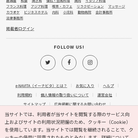
居酒屋
和食
焼き鳥
懐石・会席料理
焼肉
イタリア料理
フランス料理
アジア料理
喫茶・カフェ
リラクゼーション
マッサージ
カラオケ
ビジネスホテル
内科
小児科
動物病院
会計事務所
法律事務所
掲載者ログイン
FOLLOW US!
e-NAVITA（イーナビタ）とは？
お気に入り
ヘルプ
利用規約
個人情報の取り扱いについて
運営会社
サイトマップ
広告掲載に関するお問い合わせ
サイトの内容に関するお問い合わせ
当サイトでは、利用者が当サイトを閲覧する際のサービス向
上およびサイトの利用状況把握のため、クッキー（Cookie）
を使用しています。当サイトでは閲覧を継続されることで、ク
ッキーの使用に同意されたものとみなします。詳細について