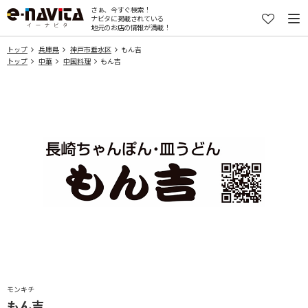
さぁ、今すぐ検索！
ナビタに掲載されている
地元のお店の情報が満載！
トップ
兵庫県
神戸市垂水区
もん吉
トップ
中華
中国料理
もん吉
モンキチ
もん吉