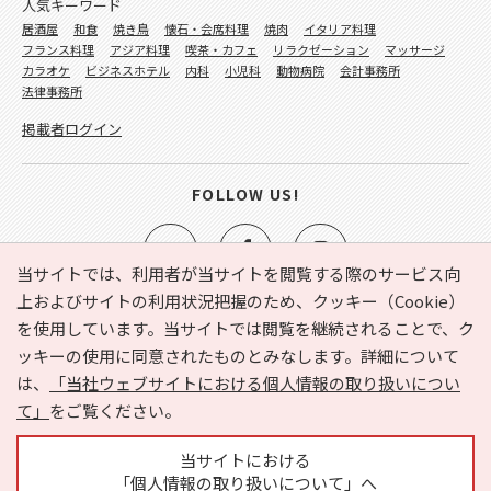
人気キーワード
居酒屋
和食
焼き鳥
懐石・会席料理
焼肉
イタリア料理
フランス料理
アジア料理
喫茶・カフェ
リラクゼーション
マッサージ
カラオケ
ビジネスホテル
内科
小児科
動物病院
会計事務所
法律事務所
掲載者ログイン
FOLLOW US!
当サイトでは、利用者が当サイトを閲覧する際のサービス向
上およびサイトの利用状況把握のため、クッキー（Cookie）
を使用しています。当サイトでは閲覧を継続されることで、ク
e-NAVITA（イーナビタ）とは？
お気に入り
ヘルプ
ッキーの使用に同意されたものとみなします。詳細について
利用規約
個人情報の取り扱いについて
運営会社
は、
「当社ウェブサイトにおける個人情報の取り扱いについ
サイトマップ
広告掲載に関するお問い合わせ
て」
をご覧ください。
サイトの内容に関するお問い合わせ
当サイトにおける
「個人情報の取り扱いについて」へ