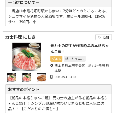
―当店について―
当店は市電花畑町駅から歩いて2分ほどとのところにある、
シュウマイが名物の大衆酒場です。生ビール390円、自家製
サワー390円、小...
力士料理 にしき
追加
元力士の店主が作る絶品の本格ちゃ
んこ鍋!!
グルメ
鍋・ちゃんこ
熊本県熊本市中央区 JR九州各線 熊
本駅
096-353-1330
おすすめポイント
【絶品の本格ちゃんこ鍋】 元力士の店主が作る絶品の本格ち
ゃんこ鍋！！ シンプル奥深い味わいは男女ともに人気に逸
品！！ 【こだわりのお酒も…】...