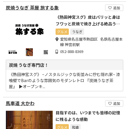
炭焼うなぎ 茶屋 旅する象
追加
《熱田神宮スグ》皮はパリッと身は
フワッと炭焼で焼き上げる絶品うな
ぎ!
グルメ
うなぎ
愛知県名古屋市熱田区 名鉄名古屋本
線 神宮前駅
052-888-8369
炭焼 うなぎ専門店！
《熱田神宮スグ》 ~ノスタルジックな街並みに佇む隠れ家~ 漆
喰壁でBarのような雰囲気のモダンレトロ 『炭焼うなぎ茶
屋』 ⁡ ▶︎オープンキ...
馬車道 大かわ
追加
目指すのは、いつまでも皆様の記憶
に残るような感動
グルメ
和食