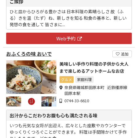
ご挨拶
ひと皿からひろがる豊かさは 日本料理の素晴らしさ 故（ふ
る）きを温（たず）ね、新しきを知る 和食の基本と、新しい
発想の食を通して 皆さまに...
Web予約
おふくろの味 おいで
追加
美味しい手作り料理の子供から大人
まで楽しめるアットホームなお店
グルメ
家庭料理
奈良県磯城郡田原本町 近鉄橿原線
田原本駅
0744-33-6610
出汁からこだわりお腹も心も満たされる味
いつも元気な女将が出迎え、広々とした座敷やカウンターで
ゆっくりくつろぐことができます。 料理は手間隙かけて手作