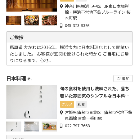
神奈川県横浜市中区 JR東日本根岸
線・横浜市営地下鉄ブルーライン 桜
木町駅
045-323-9393
ご挨拶
馬車道 大かわは2016年、横浜市内に日本料理店として開業い
たしました。 お客様が玄関を開けられた時から ご自宅にお帰
りになるまで、心地...
日本料理 e.
追加
旬の食材を使用し洗練された、落ち
着いた雰囲気のシンプルな日本料理
店
グルメ
和食
宮城県仙台市青葉区 仙台市営地下鉄
東西線 青葉一番町駅
022-797-7668