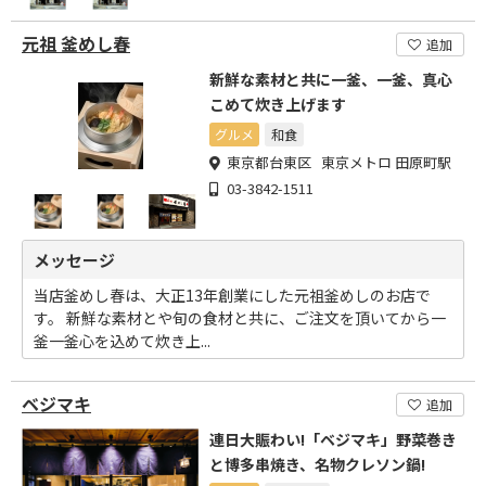
元祖 釜めし春
追加
新鮮な素材と共に一釜、一釜、真心
こめて炊き上げます
グルメ
和食
東京都台東区 東京メトロ 田原町駅
03-3842-1511
メッセージ
当店釜めし春は、大正13年創業にした元祖釜めしのお店で
す。 新鮮な素材とや旬の食材と共に、ご注文を頂いてから一
釜一釜心を込めて炊き上...
ベジマキ
追加
連日大賑わい!「ベジマキ」野菜巻き
と博多串焼き、名物クレソン鍋!