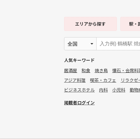
エリア
から探す
駅・
人気キーワード
居酒屋
和食
焼き鳥
懐石・会席料
アジア料理
喫茶・カフェ
リラクゼ
ビジネスホテル
内科
小児科
動物
掲載者ログイン