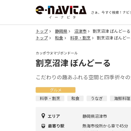
さぁ、今すぐ検索！
ナビ
トップ
静岡県
沼津市
割烹沼津 ぼんどーる
トップ
和食
料亭・割烹
割烹沼津 ぼんどー
カッポウヌマヅボンドール
割烹沼津 ぼんどーる
こだわりの趣あふれる空間と四季折々の
グルメ
料亭・割烹
和食
うなぎ
海鮮料理
エリア
静岡県沼津市
最寄り駅
熱海市役所から車で45分