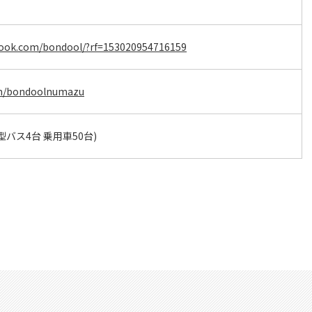
book.com/bondool/?rf=153020954716159
com/bondoolnumazu
型バス4台 乗用車50台)