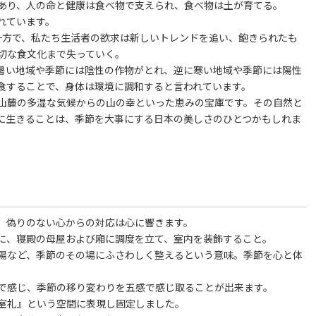
あり、人の命と健康は食べ物で支えられ、食べ物は土が育てる。
れています。
一方で、私たち生活者の欲求は新しいトレンドを追い、飽きられたも
切な食文化まで失っていく。
暑い地域や季節には陰性の作物がとれ、逆に寒い地域や季節には陽性
食することで、身体は環境に調和すると言われています。
山麓の多湿な気候からの山の幸といった恵みの宝庫です。その自然と
に生きることは、季節を大事にする日本の美しさのひとつかもしれま
」偽りのない心からの対応は心に響きます。
に、寝殿の母屋および廂に調度を立て、室内を装飾すること。
陽など、季節のその場にふさわしく整えるという意味。季節を心と体
で感じ、季節の移り変わりを五感で感じ取ることが出来ます。
室礼』という空間に表現し固定しました。