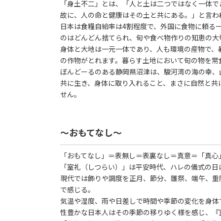
「身土不二」とは、「人と土は二つではなく一体で
故に、人の命と健康はその土と共にある。」と言わ
日本は食糧自給率は4割程度で、外国に食物に頼る
のはどんどん捨てられ、旬や食べ物作りの知恵の大
身体と大地は一元一体であり、人も環境の産物で、
の作物がとれます。暮らす土地において旬の物を常
ぼんどーるのある静岡県沼津は、駿河湾の海の幸、
共に生き、身体に取り入れること、まさに自然と共
せん。
～おもてなし～
「おもてなし」＝表無し＝表裏なし＝真意＝「真心
「室礼（しつらい）」は平安時代、ハレの儀式の日
現代では飾りや調度を正月、節分、雛祭、端午、重
で感じる。
気温や湿度、雨や日差しで時間や季節の変化を身体
性豊かな日本人はその季節の移りゆく様を感じ、『