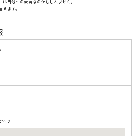
』は自分への表現なのかもしれません。
言えます。
報
る
0-2