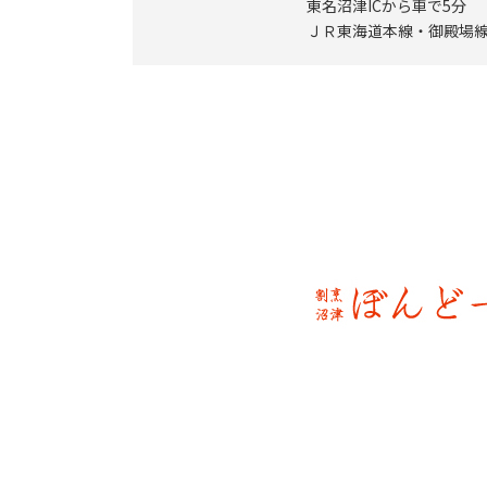
東名沼津ICから車で5分
ＪＲ東海道本線・御殿場線 