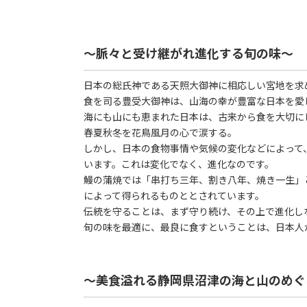
～脈々と受け継がれ進化する旬の味～
日本の総氏神である天照大御神に相応しい宮地を求
食を司る豊受大御神は、山海の幸が豊富な日本を愛
海にも山にも恵まれた日本は、古来から食を大切に
春夏秋冬を花鳥風月の心で涙する。
しかし、日本の食物事情や気候の変化などによって
います。これは変化でなく、進化なのです。
鰻の蒲焼では「串打ち三年、割き八年、焼き一生」
によって得られるものととされています。
伝統を守ることは、まず守り続け、その上で進化し
旬の味を最適に、最良に食すということは、日本人
～美食溢れる静岡県沼津の海と山のめぐ