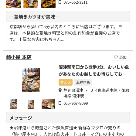
075-662-3311
―藁焼きカツオが美味―
京都駅から歩いて5分以内のところに当店はございます。 当
店は、本格的な藁焼き料理と旬の創作和食が自慢のお店で
す。 上質なお肉はもちろん...
鮪小屋 本店
追加
沼津駅南口から徒歩3分。おいしい魚
があなたのお越しをお待ちしており
ます。
グルメ
海鮮料理
静岡県沼津市 ＪＲ東海道本線・御殿
場線 沼津駅
055-963-8099
メッセージ
★沼津港から厳選された鮮魚直送★ 新鮮なマグロが売りの
『鮪小屋本店』、人気は鉄火丼・トロ丼・マグロのホホ肉の