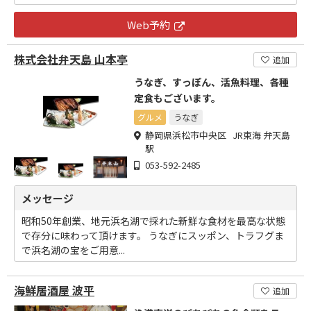
Web予約
株式会社弁天島 山本亭
追加
うなぎ、すっぽん、活魚料理、各種
定食もございます。
グルメ
うなぎ
静岡県浜松市中央区 JR東海 弁天島
駅
053-592-2485
メッセージ
昭和50年創業、地元浜名湖で採れた新鮮な食材を最高な状態
で存分に味わって頂けます。 うなぎにスッポン、トラフグま
で浜名湖の宝をご用意...
海鮮居酒屋 波平
追加