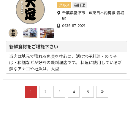
グルメ
磯料理
千葉県富津市 JR東日本内房線 青堀
駅
0439-87-2021
新鮮食材をご堪能下さい
当店は地元で獲れる魚貝を中心に、活け穴子料理・のりそ
ば・和膳などが好評の磯料理店です。 料理に使用している新
鮮なアナゴや地魚は、大型...
1
2
3
4
5