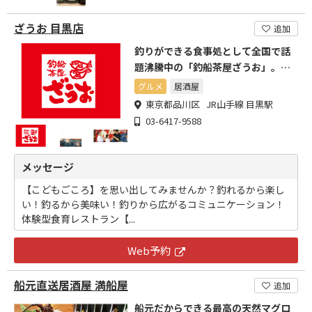
ざうお 目黒店
追加
釣りができる食事処として全国で話
題沸騰中の「釣船茶屋ざうお」。目
黒への出店です。
グルメ
居酒屋
東京都品川区 JR山手線 目黒駅
03-6417-9588
メッセージ
【こどもごころ】を思い出してみませんか？釣れるから楽し
い！釣るから美味い！釣りから広がるコミュニケーション！
体験型食育レストラン【...
Web予約
船元直送居酒屋 満船屋
追加
船元だからできる最高の天然マグロ