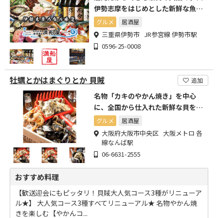
伊勢志摩をはじめとした新鮮な魚介
類をぜひご賞味ください
グルメ
居酒屋
三重県伊勢市 JR参宮線 伊勢市駅
0596-25-0008
牡蠣とかはまぐりとか 貝賊
追加
名物「カキのやかん焼き」を中心
に、全国から仕入れた新鮮な貝をご
用意してお待ちしております
グルメ
居酒屋
大阪府大阪市中央区 大阪メトロ 各
線なんば駅
06-6631-2555
おすすめ料理
【歓送迎会にもピッタリ！貝賊大人気コース3種がリニューア
ル★】 大人気コース3種すべてリニューアル★ 名物やかん焼
きを楽しむ【やかんコ...