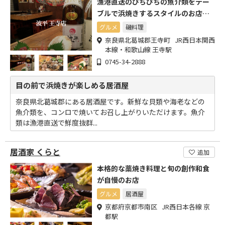
漁港直送のぴちぴちの魚介類をテー
ブルで浜焼きするスタイルのお店で
す
グルメ
磯料理
奈良県北葛城郡王寺町 JR西日本関西
本線・和歌山線 王寺駅
0745-34-2888
目の前で浜焼きが楽しめる居酒屋
奈良県北葛城郡にある居酒屋です。新鮮な貝類や海老などの
魚介類を、コンロで焼いてお召し上がりいただけます。魚介
類は漁港直送で鮮度抜群...
居酒家 くらと
追加
本格的な藁焼き料理と旬の創作和食
が自慢のお店
グルメ
居酒屋
京都府京都市南区 JR西日本各線 京
都駅