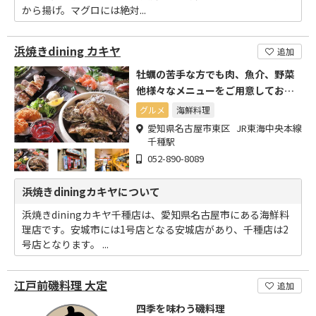
から揚げ。マグロには絶対...
浜焼きdining カキヤ
追加
牡蠣の苦手な方でも肉、魚介、野菜
他様々なメニューをご用意しており
ます
グルメ
海鮮料理
愛知県名古屋市東区 JR東海中央本線
千種駅
052-890-8089
浜焼きdiningカキヤについて
浜焼きdiningカキヤ千種店は、愛知県名古屋市にある海鮮料
理店です。安城市には1号店となる安城店があり、千種店は2
号店となります。 ...
江戸前磯料理 大定
追加
四季を味わう磯料理