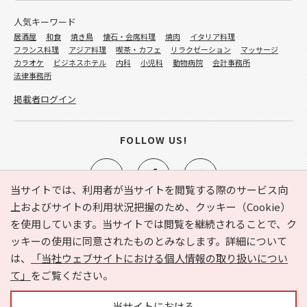
人気キーワード
居酒屋
和食
焼き鳥
懐石・会席料理
焼肉
イタリア料理
フランス料理
アジア料理
喫茶・カフェ
リラクゼーション
マッサージ
カラオケ
ビジネスホテル
内科
小児科
動物病院
会計事務所
法律事務所
掲載者ログイン
FOLLOW US!
当サイトでは、利用者が当サイトを閲覧する際のサービス向
上およびサイトの利用状況把握のため、クッキー（Cookie）
を使用しています。当サイトでは閲覧を継続されることで、ク
e-NAVITA（イーナビタ）とは？
お気に入り
ヘルプ
ッキーの使用に同意されたものとみなします。詳細について
利用規約
個人情報の取り扱いについて
運営会社
は、
「当社ウェブサイトにおける個人情報の取り扱いについ
サイトマップ
広告掲載に関するお問い合わせ
て」
をご覧ください。
サイトの内容に関するお問い合わせ
当サイトにおける