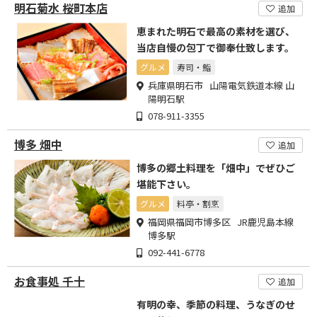
明石菊水 桜町本店
追加
恵まれた明石で最高の素材を選び、
当店自慢の包丁で御奉仕致します。
グルメ
寿司・鮨
兵庫県明石市 山陽電気鉄道本線 山
陽明石駅
078-911-3355
博多 畑中
追加
博多の郷土料理を「畑中」でぜひご
堪能下さい。
グルメ
料亭・割烹
福岡県福岡市博多区 JR鹿児島本線
博多駅
092-441-6778
お食事処 千十
追加
有明の幸、季節の料理、うなぎのせ