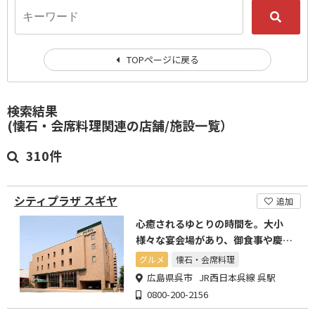
TOPページに戻る
検索結果
(懐石・会席料理関連の店舗/施設一覧）
310件
シティプラザ スギヤ
追加
心癒されるゆとりの時間を。大小
様々な宴会場があり、御食事や慶弔
行事もご対応いたします。
グルメ
懐石・会席料理
広島県呉市 JR西日本呉線 呉駅
0800-200-2156