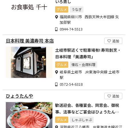
いろ蒸し
グルメ
うなぎ
福岡県柳川市 西鉄天神大牟田線 矢
加部駅
0944-74-5513
日本料理 美濃寿司 本店
追加
土岐市駅近くで駐車場有! 寿司割烹・
日本料理「美濃寿司」
グルメ
懐石・会席料理
岐阜県土岐市 JR東海中央線 土岐市
駅
0572-54-6318
ひょうたんや
追加
歓送迎会、各種宴会、同窓会、御祝
事、法事などご宴会はひょうたんや
にお任せください。
グルメ
しゃぶしゃぶ
滋賀県近江八幡市 JR東海道本線近江