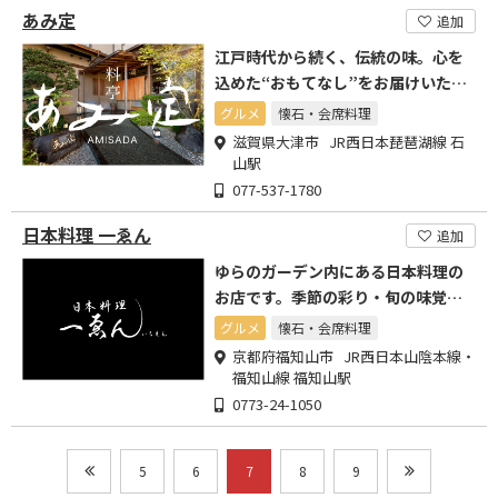
あみ定
追加
江戸時代から続く、伝統の味。心を
込めた“おもてなし”をお届けいたし
ます。
グルメ
懐石・会席料理
滋賀県大津市 JR西日本琵琶湖線 石
山駅
077-537-1780
日本料理 一ゑん
追加
ゆらのガーデン内にある日本料理の
お店です。季節の彩り・旬の味覚を
丁寧に盛り付けました。
グルメ
懐石・会席料理
京都府福知山市 JR西日本山陰本線・
福知山線 福知山駅
0773-24-1050
5
6
7
8
9