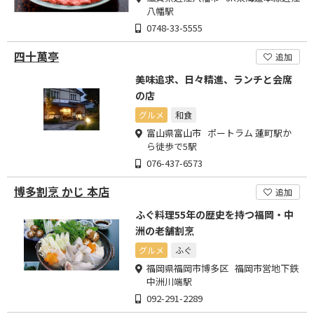
八幡駅
0748-33-5555
四十萬亭
追加
美味追求、日々精進、ランチと会席
の店
グルメ
和食
富山県富山市 ポートラム 蓮町駅か
ら徒歩で5駅
076-437-6573
博多割烹 かじ 本店
追加
ふぐ料理55年の歴史を持つ福岡・中
洲の老舗割烹
グルメ
ふぐ
福岡県福岡市博多区 福岡市営地下鉄
中洲川端駅
092-291-2289