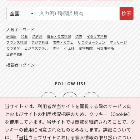
検索
人気キーワード
居酒屋
和食
焼き鳥
懐石・会席料理
焼肉
イタリア料理
フランス料理
アジア料理
喫茶・カフェ
リラクゼーション
マッサージ
カラオケ
ビジネスホテル
内科
小児科
動物病院
会計事務所
法律事務所
掲載者ログイン
FOLLOW US!
当サイトでは、利用者が当サイトを閲覧する際のサービス向
上およびサイトの利用状況把握のため、クッキー（Cookie）
を使用しています。当サイトでは閲覧を継続されることで、ク
e-NAVITA（イーナビタ）とは？
お気に入り
ヘルプ
ッキーの使用に同意されたものとみなします。詳細について
利用規約
個人情報の取り扱いについて
運営会社
は、
「当社ウェブサイトにおける個人情報の取り扱いについ