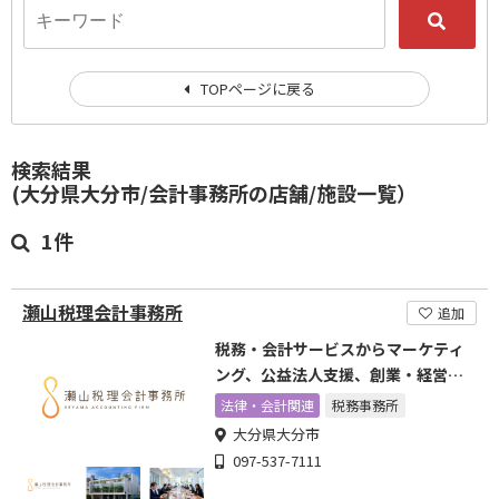
TOPページに戻る
検索結果
(大分県大分市/会計事務所の店舗/施設一覧）
1件
瀬山税理会計事務所
追加
税務・会計サービスからマーケティ
ング、公益法人支援、創業・経営改
革まで
法律・会計関連
税務事務所
大分県大分市
097-537-7111