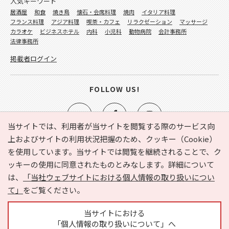
人気キーワード
居酒屋
和食
焼き鳥
懐石・会席料理
焼肉
イタリア料理
フランス料理
アジア料理
喫茶・カフェ
リラクゼーション
マッサージ
カラオケ
ビジネスホテル
内科
小児科
動物病院
会計事務所
法律事務所
掲載者ログイン
FOLLOW US!
当サイトでは、利用者が当サイトを閲覧する際のサービス向
上およびサイトの利用状況把握のため、クッキー（Cookie）
を使用しています。当サイトでは閲覧を継続されることで、ク
e-NAVITA（イーナビタ）とは？
お気に入り
ヘルプ
ッキーの使用に同意されたものとみなします。詳細について
利用規約
個人情報の取り扱いについて
運営会社
は、
「当社ウェブサイトにおける個人情報の取り扱いについ
サイトマップ
広告掲載に関するお問い合わせ
て」
をご覧ください。
サイトの内容に関するお問い合わせ
当サイトにおける
「個人情報の取り扱いについて」へ