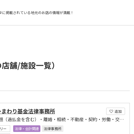
タに掲載されている
地元のお店の情報が満載！
の店舗/施設一覧）
ひまわり基金法律事務所
追加
借金問題（過払金を含む）・離婚・相続・不動産・契約・労働・交通事故・刑事弁護ほか
リー
法律・会計関連
法律事務所