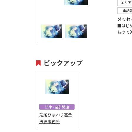
エリア
電話
メッセ
■はじ
もので
ピックアップ
法律・会計関連
荒尾ひまわり基金
法律事務所