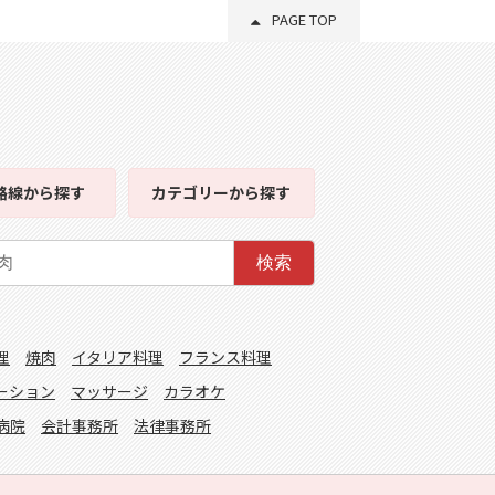
PAGE TOP
路線
から探す
カテゴリー
から探す
検索
理
焼肉
イタリア料理
フランス料理
ーション
マッサージ
カラオケ
病院
会計事務所
法律事務所