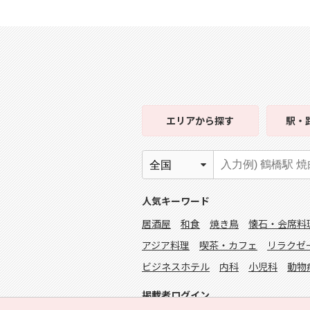
エリア
から探す
駅・
人気キーワード
居酒屋
和食
焼き鳥
懐石・会席料
アジア料理
喫茶・カフェ
リラクゼ
ビジネスホテル
内科
小児科
動物
掲載者ログイン