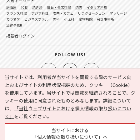
人気キーワード
居酒屋
和食
焼き鳥
懐石・会席料理
焼肉
イタリア料理
フランス料理
アジア料理
喫茶・カフェ
リラクゼーション
マッサージ
カラオケ
ビジネスホテル
内科
小児科
動物病院
会計事務所
法律事務所
掲載者ログイン
FOLLOW US!
当サイトでは、利用者が当サイトを閲覧する際のサービス向
上およびサイトの利用状況把握のため、クッキー（Cookie）
を使用しています。当サイトでは閲覧を継続されることで、ク
e-NAVITA（イーナビタ）とは？
お気に入り
ヘルプ
ッキーの使用に同意されたものとみなします。詳細について
利用規約
個人情報の取り扱いについて
運営会社
は、
「当社ウェブサイトにおける個人情報の取り扱いについ
サイトマップ
広告掲載に関するお問い合わせ
て」
をご覧ください。
サイトの内容に関するお問い合わせ
当サイトにおける
「個人情報の取り扱いについて」へ