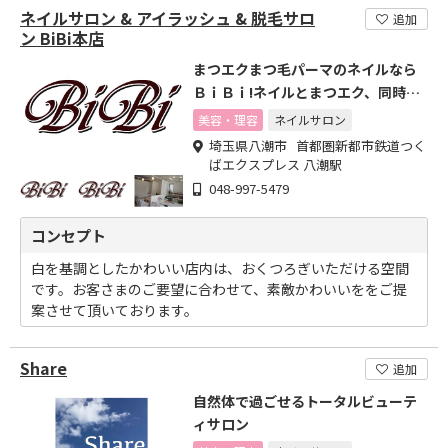
ネイルサロン & アイラッシュ & 脱毛サロ
追加
ン BiBi本店
まつエクまつ毛パーマのネイルなら
ＢｉＢｉ!ネイルとまつエク、同時施
術OK！
美容・理容
ネイルサロン
埼玉県八潮市 首都圏新都市鉄道つく
ばエクスプレス 八潮駅
048-997-5479
コンセプト
白を基調としたかわいい店内は、おくつろぎいただける空間
です。お客さまのご要望に合わせて、素敵かわいいををご提
案させて頂いております。
Share
追加
自然体で過ごせるトータルビューテ
ィサロン