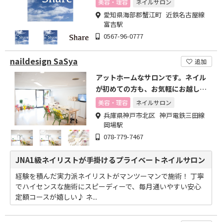
美容・理容
ネイルサロン
愛知県海部郡蟹江町 近鉄名古屋線
富吉駅
0567-96-0777
naildesign SaSya
追加
アットホームなサロンです。ネイル
が初めての方も、お気軽にお越しく
ださい。
美容・理容
ネイルサロン
兵庫県神戸市北区 神戸電鉄三田線
岡場駅
078-779-7467
JNA1級ネイリストが手掛けるプライベートネイルサロン
経験を積んだ実力派ネイリストがマンツーマンで施術！ 丁寧
でハイセンスな施術にスピーディーで、毎月通いやすい安心
定額コースが嬉しい♪ ネ...