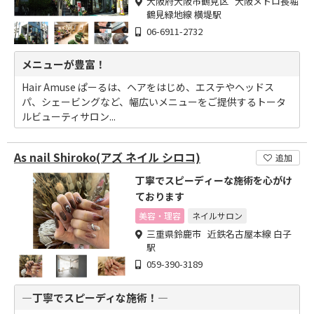
大阪府大阪市鶴見区 大阪メトロ長堀
鶴見緑地線 横堤駅
06-6911-2732
メニューが豊富！
Hair Amuse ぱーるは、ヘアをはじめ、エステやヘッドス
パ、シェービングなど、幅広いメニューをご提供するトータ
ルビューティサロン...
As nail Shiroko(アズ ネイル シロコ)
追加
丁寧でスピーディーな施術を心がけ
ております
美容・理容
ネイルサロン
三重県鈴鹿市 近鉄名古屋本線 白子
駅
059-390-3189
―丁寧でスピーディな施術！―