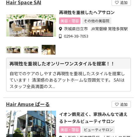
Hair Space SAI
追加
再現性を重視したヘアサロン
美容・理容
その他の美容院
茨城県日立市 JR常磐線 常陸多賀駅
0294-38-7053
再現性を重視したオンリーワンスタイルを提案！！
自宅でのケアのしやすさ再現性を重視したスタイルを提案し
ています！ 清潔感のあるアットホームな雰囲気です。 SAIは
スタッフ全員満面のス...
Hair Amuse ぱーる
追加
イオン鶴見近く、家族みんなで通え
るトータルビューティサロン
美容・理容
ビューティサロン