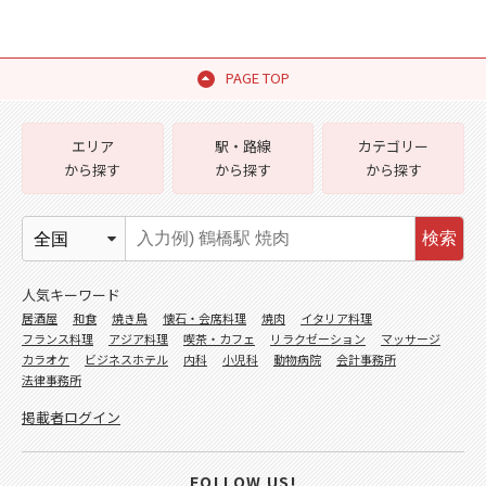
PAGE TOP
エリア
駅・路線
カテゴリー
から探す
から探す
から探す
検索
人気キーワード
居酒屋
和食
焼き鳥
懐石・会席料理
焼肉
イタリア料理
フランス料理
アジア料理
喫茶・カフェ
リラクゼーション
マッサージ
カラオケ
ビジネスホテル
内科
小児科
動物病院
会計事務所
法律事務所
掲載者ログイン
FOLLOW US!