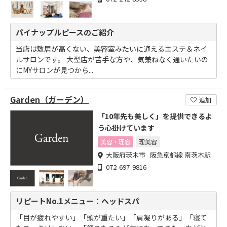
パイナップルピースのご紹介
当店は敷居が高くない、美容室みたいに通えるエステ＆ネイ
ルサロンです。 大型店が苦手な方や、気兼ねなく通いたいの
にMYサロンが見つから...
Garden（ガーデン）
追加
「10年先も美しく」を提供できるよ
う心掛けています
美容・理容
理美容
大阪府茨木市 阪急京都線 南茨木駅
072-697-9816
リピートNo.1メニュー：ヘッドスパ
「目が疲れやすい」「頭が重たい」「肩凝りがある」「寝て