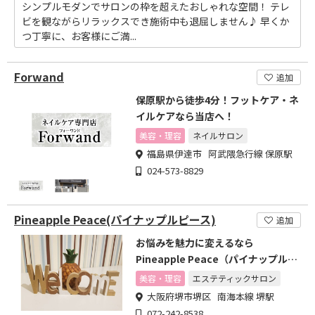
シンプルモダンでサロンの枠を超えたおしゃれな空間！ テレ
ビを観ながらリラックスでき施術中も退屈しません♪ 早くか
つ丁寧に、お客様にご満...
Forwand
追加
保原駅から徒歩4分！フットケア・ネ
イルケアなら当店へ！
美容・理容
ネイルサロン
福島県伊達市 阿武隈急行線 保原駅
024-573-8829
Pineapple Peace(パイナップルピース)
追加
お悩みを魅力に変えるなら
Pineapple Peace（パイナップルピ
ース）へ♪
美容・理容
エステティックサロン
大阪府堺市堺区 南海本線 堺駅
072-242-8538