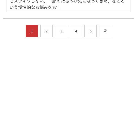
もスッキリしない」「顔のたるみが気になってきた」などと
いう慢性的なお悩みをお...
1
2
3
4
5