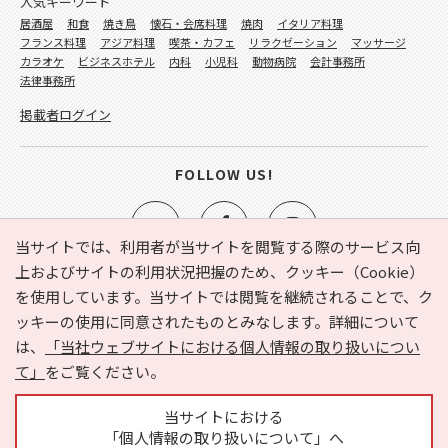
人気キーワード
居酒屋
和食
焼き鳥
懐石・会席料理
焼肉
イタリア料理
フランス料理
アジア料理
喫茶・カフェ
リラクゼーション
マッサージ
カラオケ
ビジネスホテル
内科
小児科
動物病院
会計事務所
法律事務所
掲載者ログイン
FOLLOW US!
当サイトでは、利用者が当サイトを閲覧する際のサービス向
上およびサイトの利用状況把握のため、クッキー（Cookie）
を使用しています。当サイトでは閲覧を継続されることで、ク
e-NAVITA（イーナビタ）とは？
お気に入り
ヘルプ
ッキーの使用に同意されたものとみなします。詳細について
利用規約
個人情報の取り扱いについて
運営会社
は、
「当社ウェブサイトにおける個人情報の取り扱いについ
サイトマップ
広告掲載に関するお問い合わせ
て」
をご覧ください。
サイトの内容に関するお問い合わせ
当サイトにおける
「個人情報の取り扱いについて」へ