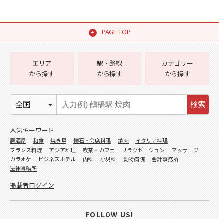
PAGE TOP
エリア
駅・路線
カテゴリー
から探す
から探す
から探す
検索
人気キーワード
居酒屋
和食
焼き鳥
懐石・会席料理
焼肉
イタリア料理
フランス料理
アジア料理
喫茶・カフェ
リラクゼーション
マッサージ
カラオケ
ビジネスホテル
内科
小児科
動物病院
会計事務所
法律事務所
掲載者ログイン
FOLLOW US!