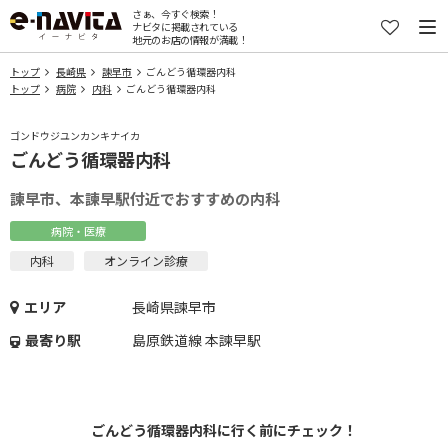
さぁ、今すぐ検索！
ナビタに掲載されている
地元のお店の情報が満載！
トップ
長崎県
諫早市
ごんどう循環器内科
トップ
病院
内科
ごんどう循環器内科
ゴンドウジユンカンキナイカ
ごんどう循環器内科
諫早市、本諫早駅付近でおすすめの内科
病院・医療
内科
オンライン診療
エリア
長崎県諫早市
最寄り駅
島原鉄道線 本諫早駅
ごんどう循環器内科に行く前にチェック！