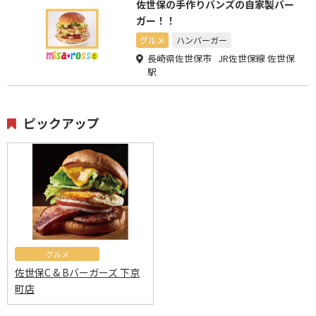
佐世保の手作りバンズの自家製バー
ガー！！
グルメ
ハンバーガー
長崎県佐世保市 JR佐世保線 佐世保
駅
ピックアップ
グルメ
佐世保C & Bバーガーズ 下京
町店