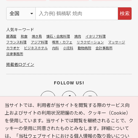
検索
人気キーワード
居酒屋
和食
焼き鳥
懐石・会席料理
焼肉
イタリア料理
フランス料理
アジア料理
喫茶・カフェ
リラクゼーション
マッサージ
カラオケ
ビジネスホテル
内科
小児科
動物病院
会計事務所
法律事務所
掲載者ログイン
FOLLOW US!
当サイトでは、利用者が当サイトを閲覧する際のサービス向
上およびサイトの利用状況把握のため、クッキー（Cookie）
を使用しています。当サイトでは閲覧を継続されることで、ク
e-NAVITA（イーナビタ）とは？
お気に入り
ヘルプ
ッキーの使用に同意されたものとみなします。詳細について
利用規約
個人情報の取り扱いについて
運営会社
は、
「当社ウェブサイトにおける個人情報の取り扱いについ