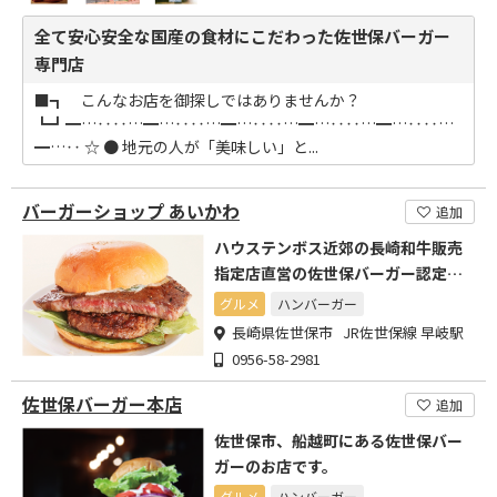
全て安心安全な国産の食材にこだわった佐世保バーガー
専門店
■┓ こんなお店を御探しではありませんか？
┗┛━…‥‥…━…‥‥…━…‥‥…━…‥‥…━…‥‥…
━…‥ ☆ ● 地元の人が「美味しい」と...
バーガーショップ あいかわ
追加
ハウステンボス近郊の長崎和牛販売
指定店直営の佐世保バーガー認定店
です。
グルメ
ハンバーガー
長崎県佐世保市 JR佐世保線 早岐駅
0956-58-2981
佐世保バーガー本店
追加
佐世保市、船越町にある佐世保バー
ガーのお店です。
グルメ
ハンバーガー