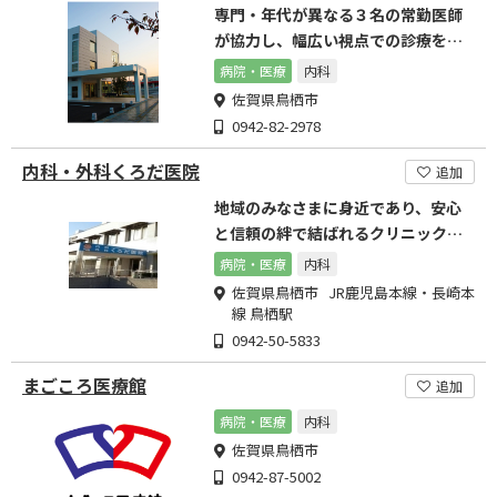
専門・年代が異なる３名の常勤医師
が協力し、幅広い視点での診療を心
掛けています。
病院・医療
内科
佐賀県鳥栖市
0942-82-2978
内科・外科くろだ医院
追加
地域のみなさまに身近であり、安心
と信頼の絆で結ばれるクリニックを
目指します。
病院・医療
内科
佐賀県鳥栖市 JR鹿児島本線・長崎本
線 鳥栖駅
0942-50-5833
まごころ医療館
追加
病院・医療
内科
佐賀県鳥栖市
0942-87-5002