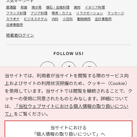
人気キーワード
居酒屋
和食
焼き鳥
懐石・会席料理
焼肉
イタリア料理
フランス料理
アジア料理
喫茶・カフェ
リラクゼーション
マッサージ
カラオケ
ビジネスホテル
内科
小児科
動物病院
会計事務所
法律事務所
掲載者ログイン
FOLLOW US!
当サイトでは、利用者が当サイトを閲覧する際のサービス向
上およびサイトの利用状況把握のため、クッキー（Cookie）
を使用しています。当サイトでは閲覧を継続されることで、ク
e-NAVITA（イーナビタ）とは？
お気に入り
ヘルプ
ッキーの使用に同意されたものとみなします。詳細について
利用規約
個人情報の取り扱いについて
運営会社
は、
「当社ウェブサイトにおける個人情報の取り扱いについ
サイトマップ
広告掲載に関するお問い合わせ
て」
をご覧ください。
サイトの内容に関するお問い合わせ
当サイトにおける
「個人情報の取り扱いについて」へ