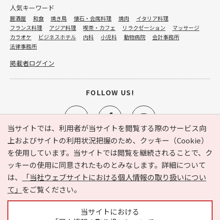
人気キーワード
居酒屋
和食
焼き鳥
懐石・会席料理
焼肉
イタリア料理
フランス料理
アジア料理
喫茶・カフェ
リラクゼーション
マッサージ
カラオケ
ビジネスホテル
内科
小児科
動物病院
会計事務所
法律事務所
掲載者ログイン
FOLLOW US!
当サイトでは、利用者が当サイトを閲覧する際のサービス向
上およびサイトの利用状況把握のため、クッキー（Cookie）
を使用しています。当サイトでは閲覧を継続されることで、ク
e-NAVITA（イーナビタ）とは？
お気に入り
ヘルプ
ッキーの使用に同意されたものとみなします。詳細について
利用規約
個人情報の取り扱いについて
運営会社
は、
「当社ウェブサイトにおける個人情報の取り扱いについ
サイトマップ
広告掲載に関するお問い合わせ
て」
をご覧ください。
サイトの内容に関するお問い合わせ
当サイトにおける