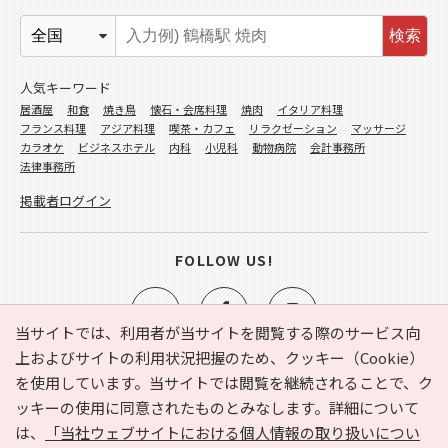
検索
人気キーワード
居酒屋
和食
焼き鳥
懐石・会席料理
焼肉
イタリア料理
フランス料理
アジア料理
喫茶・カフェ
リラクゼーション
マッサージ
カラオケ
ビジネスホテル
内科
小児科
動物病院
会計事務所
法律事務所
掲載者ログイン
FOLLOW US!
当サイトでは、利用者が当サイトを閲覧する際のサービス向
上およびサイトの利用状況把握のため、クッキー（Cookie）
を使用しています。当サイトでは閲覧を継続されることで、ク
e-NAVITA（イーナビタ）とは？
お気に入り
ヘルプ
ッキーの使用に同意されたものとみなします。詳細について
利用規約
個人情報の取り扱いについて
運営会社
は、
「当社ウェブサイトにおける個人情報の取り扱いについ
サイトマップ
広告掲載に関するお問い合わせ