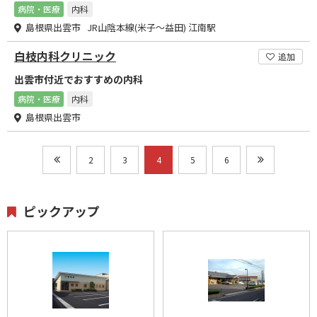
病院・医療
内科
島根県出雲市 JR山陰本線(米子～益田) 江南駅
白枝内科クリニック
追加
出雲市付近でおすすめの内科
病院・医療
内科
島根県出雲市
2
3
4
5
6
ピックアップ