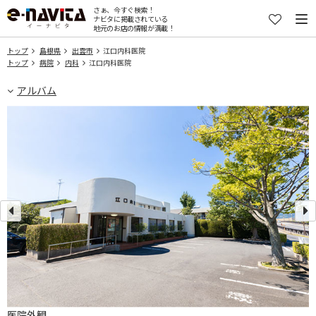
さぁ、今すぐ検索！
ナビタに掲載されている
地元のお店の情報が満載！
トップ
島根県
出雲市
江口内科医院
トップ
病院
内科
江口内科医院
アルバム
医院外観