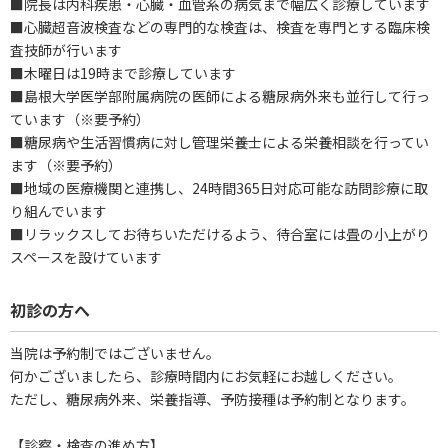
■院長は内科疾患・心臓・血管系の病気まで幅広く診療しています
■心臓超音波検査などの専門的な検査は、検査を専門とする臨床検
査技師が行います
■木曜日は19時まで診療しています
■島根大学医学部附属病院の医師による糖尿病外来も並行して行っ
ています（※要予約）
■糖尿病や生活習慣病に対し管理栄養士による栄養相談を行ってい
ます（※要予約）
■地域の医療機関と連携し、24時間365日対応可能な訪問診療に取
り組んでいます
■リラックスしてお待ちいただけるよう、待合室には畳の小上がり
スペースを設けています
初診の方へ
当院は予約制ではございません。
何かございましたら、診療時間内にお気軽にお越しください。
ただし、糖尿病外来、栄養指導、予防接種は予約制となります。
【診察・検査の進め方】