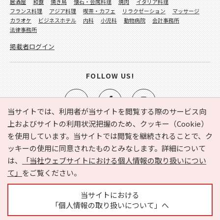
居酒屋
和食
焼き鳥
懐石・会席料理
焼肉
イタリア料理
フランス料理
アジア料理
喫茶・カフェ
リラクゼーション
マッサージ
カラオケ
ビジネスホテル
内科
小児科
動物病院
会計事務所
法律事務所
掲載者ログイン
FOLLOW US!
当サイトでは、利用者が当サイトを閲覧する際のサービス向
上およびサイトの利用状況把握のため、クッキー（Cookie）
を使用しています。当サイトでは閲覧を継続されることで、ク
e-NAVITA（イーナビタ）とは？
お気に入り
ヘルプ
ッキーの使用に同意されたものとみなします。詳細について
利用規約
個人情報の取り扱いについて
運営会社
は、
「当社ウェブサイトにおける個人情報の取り扱いについ
サイトマップ
広告掲載に関するお問い合わせ
て」
をご覧ください。
サイトの内容に関するお問い合わせ
当サイトにおける
「個人情報の取り扱いについて」へ