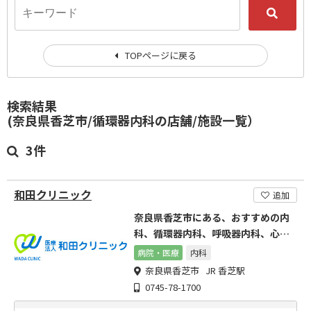
TOPページに戻る
検索結果
(奈良県香芝市/循環器内科の店舗/施設一覧）
3件
和田クリニック
追加
奈良県香芝市にある、おすすめの内
科、循環器内科、呼吸器内科、心臓
血管外科です
病院・医療
内科
奈良県香芝市 JR 香芝駅
0745-78-1700