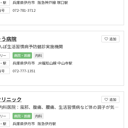
兵庫県伊丹市 阪急神戸線 塚口駅
・駅
072-781-3712
番号
そう病院
追加
んぽ生活習慣病予防健診実施機関
リー
病院・医療
内科
兵庫県伊丹市 JR福知山線 中山寺駅
・駅
072-777-1351
番号
クリニック
追加
伊丹の内科医院：風邪、腹痛、腰痛、生活習慣病など体の調子が気になる方はご相談ください。
リー
病院・医療
内科
兵庫県伊丹市 阪急伊丹駅
・駅