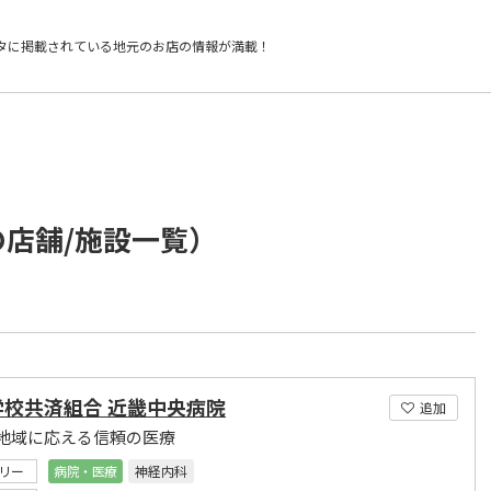
タに掲載されている
地元のお店の情報が満載！
の店舗/施設一覧）
学校共済組合 近畿中央病院
追加
地域に応える信頼の医療
リー
病院・医療
神経内科