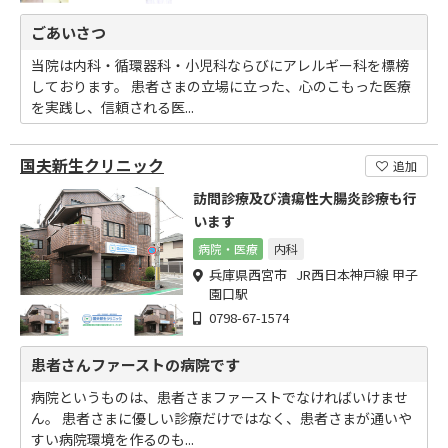
ごあいさつ
当院は内科・循環器科・小児科ならびにアレルギー科を標榜
しております。 患者さまの立場に立った、心のこもった医療
を実践し、信頼される医...
国夫新生クリニック
追加
訪問診療及び潰瘍性大腸炎診療も行
います
病院・医療
内科
兵庫県西宮市 JR西日本神戸線 甲子
園口駅
0798-67-1574
患者さんファーストの病院です
病院というものは、患者さまファーストでなければいけませ
ん。 患者さまに優しい診療だけではなく、患者さまが通いや
すい病院環境を作るのも...