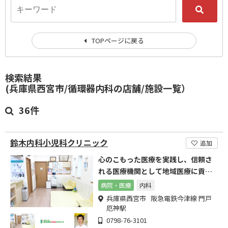
TOPページに戻る
検索結果
(兵庫県西宮市/循環器内科の店舗/施設一覧）
36件
鈴木内科小児科クリニック
追加
心のこもった医療を実践し、信頼さ
れる医療機関として地域医療に貢献
することを目指しています。
病院・医療
内科
兵庫県西宮市 阪急電鉄今津線 門戸
厄神駅
0798-76-3101