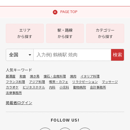
PAGE TOP
エリア
駅・路線
カテゴリー
から探す
から探す
から探す
検索
人気キーワード
居酒屋
和食
焼き鳥
懐石・会席料理
焼肉
イタリア料理
フランス料理
アジア料理
喫茶・カフェ
リラクゼーション
マッサージ
カラオケ
ビジネスホテル
内科
小児科
動物病院
会計事務所
法律事務所
掲載者ログイン
FOLLOW US!