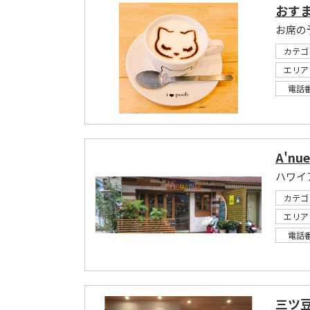
おすま
お席の
カテゴ
エリア
電話
A'nu
ハワイ
カテゴ
エリア
電話
三ツ