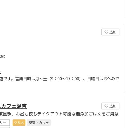
追加
宮駅
店
です。営業日時は月～土（9：00～17：00）、日曜日はお休みで
スカフェ温吉
追加
東園駅、お昼も夜もテイクアウト可能な無添加ごはんをご用意
リー
グルメ
喫茶・カフェ