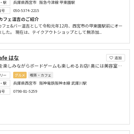
兵庫県西宮市 阪急今津線 甲東園駅
・駅
050-5374-2215
番号
カフェ温吉のご紹介
カフェ&バー温吉として令和元年12月、西宮市の甲東園駅前にオー
ました。 現在は、テイクアウトショップとして無添加...
cafe はな
追加
カフェを楽しみながらボードゲームも楽しめるお店! 奥には美容室もございます!
リー
グルメ
喫茶・カフェ
兵庫県西宮市 阪神電鉄阪神本線 武庫川駅
・駅
0798-81-5259
番号