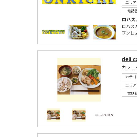
エリア
電話
ロハス
ロハス
プンし
deli 
カテゴ
エリア
電話