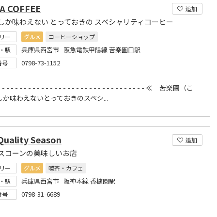
A COFFEE
追加
しか味わえない とっておきの スベシャリティコーヒー
リー
グルメ
コーヒーショップ
兵庫県西宮市 阪急電鉄甲陽線 苦楽園口駅
・駅
0798-73-1152
番号
 - - - - - - - - - - - - - - - - - - - - - - - - - - - - - - - - - - ≪ 苦楽園（こ
か味わえないとっておきのスペシ...
Quality Season
追加
スコーンの美味しいお店
リー
グルメ
喫茶・カフェ
兵庫県西宮市 阪神本線 香櫨園駅
・駅
0798-31-6689
番号