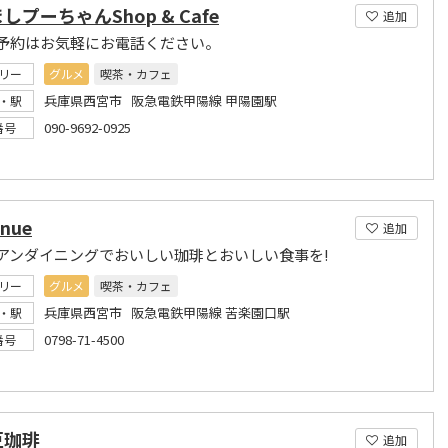
しプーちゃんShop & Cafe
追加
予約はお気軽にお電話ください。
リー
グルメ
喫茶・カフェ
兵庫県西宮市 阪急電鉄甲陽線 甲陽園駅
・駅
090-9692-0925
番号
enue
追加
アンダイニングでおいしい珈琲とおいしい食事を!
リー
グルメ
喫茶・カフェ
兵庫県西宮市 阪急電鉄甲陽線 苦楽園口駅
・駅
0798-71-4500
番号
豆珈琲
追加