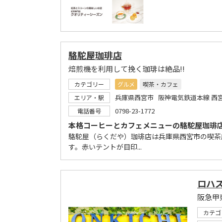
駱駝屋珈琲店
焙煎機を利用して挽く珈琲は絶品!!
カテゴリー
グルメ
喫茶・カフェ
兵庫県西宮市 阪神電気鉄道本線 西
エリア・駅
0798-23-1772
電話番号
本格コーヒーとカフェメニューの駱駝屋珈琲
駱駝屋（らくだや）珈琲店は兵庫県西宮市の喫茶店
す。赤いテントが目印...
ロハ
阪急甲
カテゴ