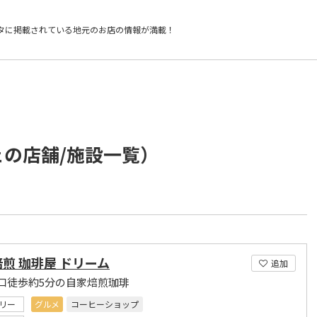
タに掲載されている
地元のお店の情報が満載！
ェの店舗/施設一覧）
煎 珈琲屋 ドリーム
追加
口徒歩約5分の自家焙煎珈琲
リー
グルメ
コーヒーショップ