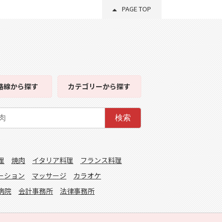
PAGE TOP
路線
から探す
カテゴリー
から探す
検索
理
焼肉
イタリア料理
フランス料理
ーション
マッサージ
カラオケ
病院
会計事務所
法律事務所