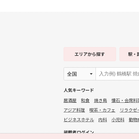
エリア
から探す
駅・
人気キーワード
居酒屋
和食
焼き鳥
懐石・会席料
アジア料理
喫茶・カフェ
リラクゼ
ビジネスホテル
内科
小児科
動物
掲載者ログイン