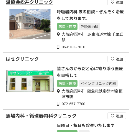
温優会松井クリニック
追加
呼吸器内科 咳の相談・ぜんそく治療
をしております。
病院・医療
呼吸器内科
大阪府摂津市 JR東海道本線 千里丘
駅
06-6383-7010
はせクリニック
追加
皆さんのからだと心に寄り添う医療
を目指して
病院・医療
ペインクリニック内科
大阪府摂津市 阪急電鉄京都本線 摂
津市駅
072-657-7700
馬場内科・循環器内科クリニック
追加
日曜日・祝日も診察いたします