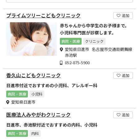
プライムツリーこどもクリニック
追加
赤ちゃんから中学生のお子様まで。
小児科専門医が診察します。
病院・医療
クリニック
愛知県日進市 名古屋市交通局鶴舞線
赤池駅
052-875-5900
香久山こどもクリニック
追加
日進市付近でおすすめの小児科、アレルギー科
病院・医療
小児科
愛知県日進市
医療法人みやがわクリニック
追加
日進市、赤池駅付近でおすすめの内科、小児科
病院・医療
内科