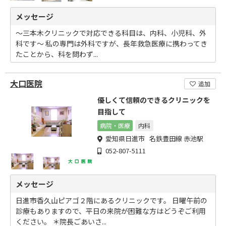
メッセージ
～三本木クリニックで対応できる科目は、内科、小児科、外
科です～ 私の専門は外科ですが、長年救急医療に携わってき
たことから、科を問わず...
大口医院
追加
優しくて信頼のできるクリニックを
目指して
病院・医療
内科
愛知県日進市 名鉄豊田線 赤池駅
052-807-5111
メッセージ
日進市香久山ピアゴ２階にあるクリニックです。 日曜午前の
診療もありますので、平日の来院が困難な方はどうぞご利用
ください。 ＊院長ごあいさ...