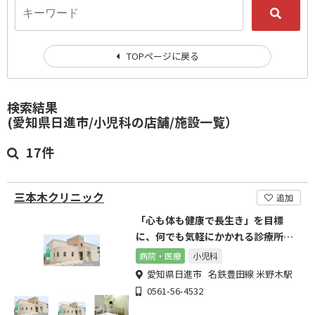
TOPページに戻る
検索結果
(愛知県日進市/小児科の店舗/施設一覧）
17件
三本木クリニック
追加
「心も体も健康で長生き」を目標
に、何でも気軽にかかれる診療所を
基本理念としています。
病院・医療
小児科
愛知県日進市 名鉄豊田線 米野木駅
0561-56-4532