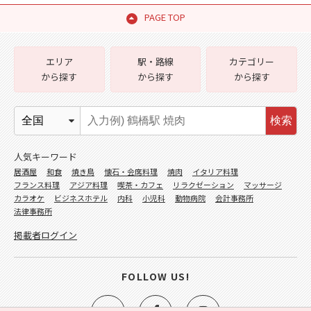
PAGE TOP
エリア
駅・路線
カテゴリー
から探す
から探す
から探す
検索
人気キーワード
居酒屋
和食
焼き鳥
懐石・会席料理
焼肉
イタリア料理
フランス料理
アジア料理
喫茶・カフェ
リラクゼーション
マッサージ
カラオケ
ビジネスホテル
内科
小児科
動物病院
会計事務所
法律事務所
掲載者ログイン
FOLLOW US!