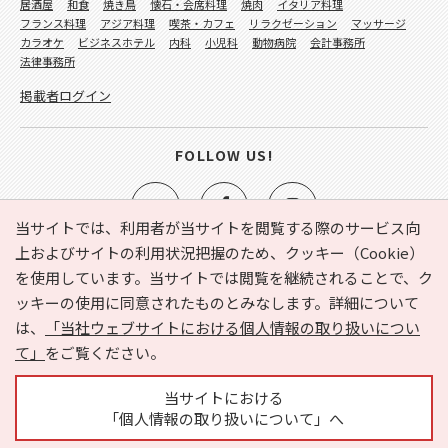
居酒屋
和食
焼き鳥
懐石・会席料理
焼肉
イタリア料理
フランス料理
アジア料理
喫茶・カフェ
リラクゼーション
マッサージ
カラオケ
ビジネスホテル
内科
小児科
動物病院
会計事務所
法律事務所
掲載者ログイン
FOLLOW US!
当サイトでは、利用者が当サイトを閲覧する際のサービス向
上およびサイトの利用状況把握のため、クッキー（Cookie）
を使用しています。当サイトでは閲覧を継続されることで、ク
e-NAVITA（イーナビタ）とは？
お気に入り
ヘルプ
ッキーの使用に同意されたものとみなします。詳細について
利用規約
個人情報の取り扱いについて
運営会社
は、
「当社ウェブサイトにおける個人情報の取り扱いについ
サイトマップ
広告掲載に関するお問い合わせ
て」
をご覧ください。
サイトの内容に関するお問い合わせ
当サイトにおける
「個人情報の取り扱いについて」へ