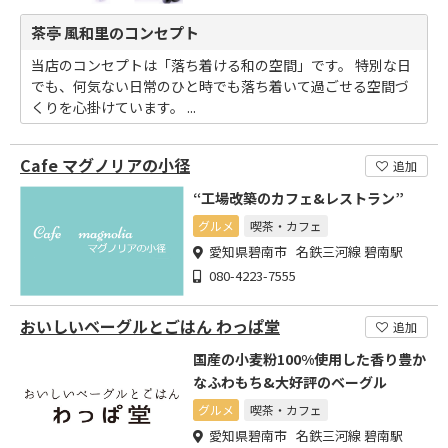
茶亭 風和里のコンセプト
当店のコンセプトは「落ち着ける和の空間」です。 特別な日
でも、何気ない日常のひと時でも落ち着いて過ごせる空間づ
くりを心掛けています。 ...
Cafe マグノリアの小径
追加
“工場改築のカフェ&レストラン”
グルメ
喫茶・カフェ
愛知県碧南市 名鉄三河線 碧南駅
080-4223-7555
おいしいベーグルとごはん わっぱ堂
追加
国産の小麦粉100%使用した香り豊か
なふわもち&大好評のベーグル
グルメ
喫茶・カフェ
愛知県碧南市 名鉄三河線 碧南駅