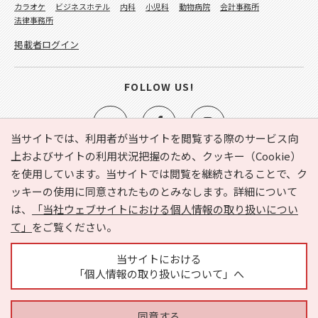
カラオケ
ビジネスホテル
内科
小児科
動物病院
会計事務所
法律事務所
掲載者ログイン
FOLLOW US!
当サイトでは、利用者が当サイトを閲覧する際のサービス向
上およびサイトの利用状況把握のため、クッキー（Cookie）
を使用しています。当サイトでは閲覧を継続されることで、ク
e-NAVITA（イーナビタ）とは？
お気に入り
ヘルプ
ッキーの使用に同意されたものとみなします。詳細について
利用規約
個人情報の取り扱いについて
運営会社
は、
「当社ウェブサイトにおける個人情報の取り扱いについ
サイトマップ
広告掲載に関するお問い合わせ
て」
をご覧ください。
サイトの内容に関するお問い合わせ
当サイトにおける
「個人情報の取り扱いについて」へ
同意する