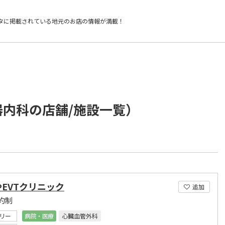
タに掲載されている
地元のお店の情報が満載！
器内科の店舗/施設一覧）
EVTクリニック
追加
約制
リー
病院・医療
心臓血管外科