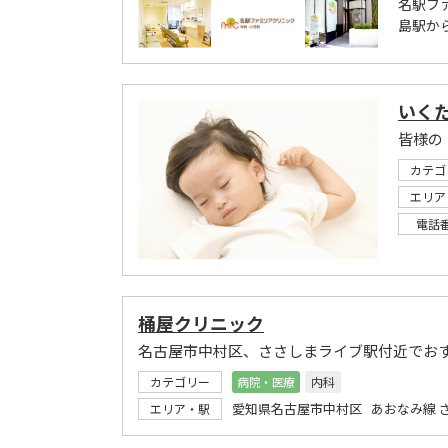
名駅フ
島駅か
いく
皆様の
カテゴ
エリア
電話
桶屋クリニック
名古屋市中村区、ささしまライブ駅付近でお
カテゴリー
病院・医療
内科
愛知県名古屋市中村区 あおなみ線 
エリア・駅