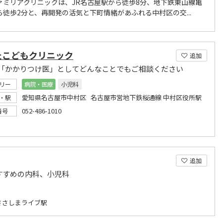
ァミリアクリニックは、JR名古屋駅から徒歩8分、地下鉄東山線亀
ら徒歩2分と、再開発の活気と下町情緒があふれる中村区の交...
たこどもクリニック
追加
「かかりつけ医」としてどんなことでもご相談ください
リー
病院・医療
小児科
愛知県名古屋市中村区 名古屋市営地下鉄桜通線 中村区役所駅
・駅
052-486-1010
番号
追加
すすめの内科、小児科
ささしまライブ駅