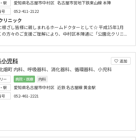
愛知県名古屋市中村区 名古屋市営地下鉄東山線 本陣
・駅
052-411-2122
番号
クリニック
に根ざし皆様に親しまれるホームドクターとして☆ 平成15年1月
くの方々のご支援ご理解により、中村区本陣通に「公園北クリニ...
科小児科
追加
北畑町 内科、呼吸器科、消化器科、循環器科、小児科
リー
病院・医療
内科
愛知県名古屋市中村区 近鉄 名古屋線 黄金駅
・駅
052-461-2221
番号