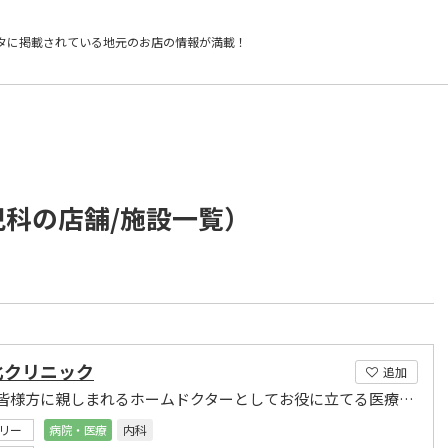
タに掲載されている
地元のお店の情報が満載！
児科の店舗/施設一覧）
北クリニック
追加
地域の皆様方に親しまれるホームドクターとしてお役に立てる医療を目指して
リー
病院・医療
内科