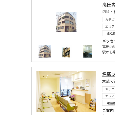
高田
内科・
カテゴ
エリア
電話
メッセ
高田内
駅から
名駅
家族で
カテゴ
エリア
電話
ご案内