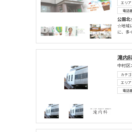
エリア
電話
公園北
☆地域
に、多
滝内
中村区
カテゴ
エリア
電話