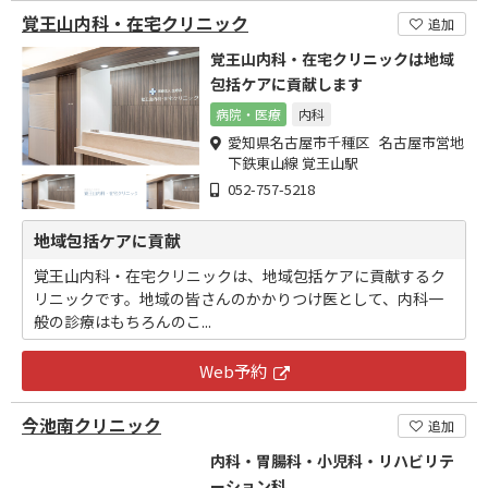
覚王山内科・在宅クリニック
追加
覚王山内科・在宅クリニックは地域
包括ケアに貢献します
病院・医療
内科
愛知県名古屋市千種区 名古屋市営地
下鉄東山線 覚王山駅
052-757-5218
地域包括ケアに貢献
覚王山内科・在宅クリニックは、地域包括ケアに貢献するク
リニックです。地域の皆さんのかかりつけ医として、内科一
般の診療はもちろんのこ...
Web予約
今池南クリニック
追加
内科・胃腸科・小児科・リハビリテ
ーション科