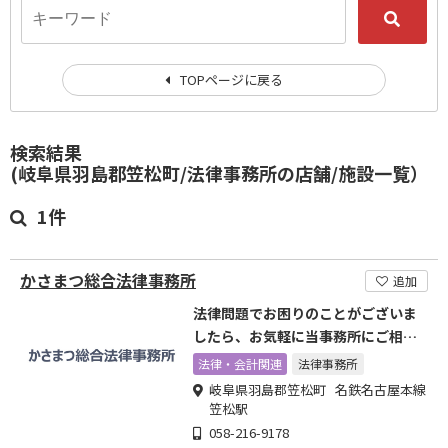
TOPページに戻る
検索結果
(岐阜県羽島郡笠松町/法律事務所の店舗/施設一覧）
1件
かさまつ総合法律事務所
追加
法律問題でお困りのことがございま
したら、お気軽に当事務所にご相談
ください。
法律・会計関連
法律事務所
岐阜県羽島郡笠松町 名鉄名古屋本線
笠松駅
058-216-9178