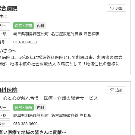
総合病院
追加
共に
リー
病院・医療
内科
岐阜県羽島郡笠松町 名古屋鉄道竹鼻線 西笠松駅
・駅
058-388-0111
番号
いさつ～
合病院は、昭和8年に松波外科医院として創設以来、創設者の信念
継ぎ、地域中核の社会医療法人の病院として「地域住民の皆様に...
内科医院
追加
 心と心が触れ合う 医療・介護の総合サービス
リー
病院・医療
内科
岐阜県羽島郡笠松町 名古屋鉄道各線 笠松駅
・駅
058-388-3600
番号
高い医療で地域の皆さんに貢献～