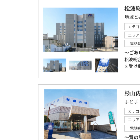
松波
地域と
カテゴ
エリア
電話
～ごあ
松波総
を受け
杉山
手と手
カテゴ
エリア
電話
～質の