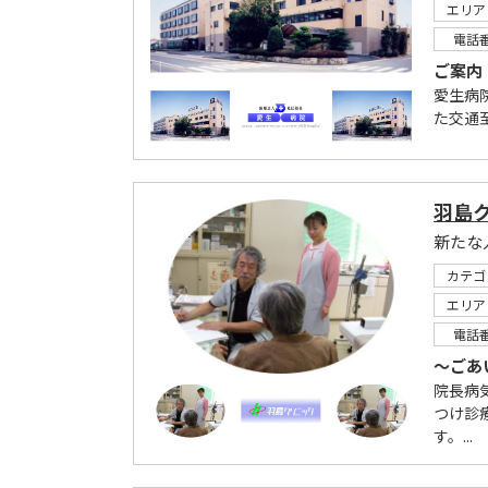
エリア
電話
ご案内
愛生病
た交通
羽島
新たな
カテゴ
エリア
電話
～ごあ
院長病
つけ診
す。...