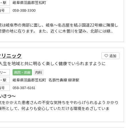
岐阜県羽島郡笠松町
・駅
058-388-3300
番号
院は岐阜市の南部に面し、岐阜～名古屋を結ぶ国道22号線に隣接し
至便の地に在ります。 また、近くに木曽川を望み、北部には緑...
クリニック
追加
人生を地域と共に明るく楽しく健康でいられますように
リー
病院・医療
内科
岐阜県羽島郡笠松町 名鉄竹鼻線 柳津駅
・駅
058-387-6161
番号
いさつ～
気をかかえた患者さんの不安な気持ちをやわらげられるよう かかり
療所として、何よりも安心していただける環境をめざしていま