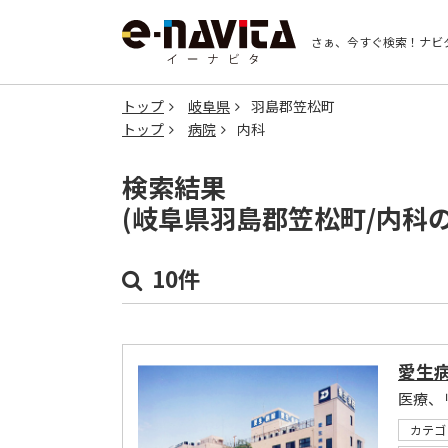
さぁ、今すぐ検索！
ナビ
トップ
岐阜県
羽島郡笠松町
トップ
病院
内科
検索結果
(岐阜県羽島郡笠松町/内科
10件
愛生
カテゴ