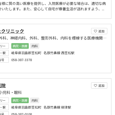
皆様に質の高い医療を提供し、入院医療が必要な場合は、適切な病
介いたします。また、安心して自宅が療養生活が送れますよう、...
たクリニック
追加
脳神経外科、神経内科、外科、整形外科、内科を標榜する医療機関です。
リー
病院・医療
内科
岐阜県羽島郡笠松町 名鉄竹鼻線 西笠松駅
・駅
058-387-3378
番号
医院
追加
小児科・眼科
リー
病院・医療
内科
岐阜県羽島郡笠松町 名鉄竹鼻線 柳津駅
・駅
058-387-0108
番号