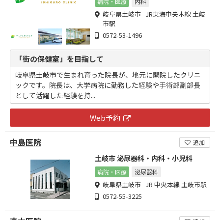
病院・医療
内科
岐阜県土岐市 JR東海中央本線 土岐
市駅
0572-53-1496
「街の保健室」を目指して
岐阜県土岐市で生まれ育った院長が、地元に開院したクリニ
ックです。院長は、大学病院に勤務した経験や手術部副部長
として活躍した経験を持...
Web予約
中島医院
追加
土岐市 泌尿器科・内科・小児科
病院・医療
泌尿器科
岐阜県土岐市 JR 中央本線 土岐市駅
0572-55-3225