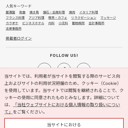
人気キーワード
居酒屋
和食
焼き鳥
懐石・会席料理
焼肉
イタリア料理
フランス料理
アジア料理
喫茶・カフェ
リラクゼーション
マッサージ
カラオケ
ビジネスホテル
内科
小児科
動物病院
会計事務所
法律事務所
掲載者ログイン
FOLLOW US!
当サイトでは、利用者が当サイトを閲覧する際のサービス向
上およびサイトの利用状況把握のため、クッキー（Cookie）
を使用しています。当サイトでは閲覧を継続されることで、ク
e-NAVITA（イーナビタ）とは？
お気に入り
ヘルプ
ッキーの使用に同意されたものとみなします。詳細について
利用規約
個人情報の取り扱いについて
運営会社
は、
「当社ウェブサイトにおける個人情報の取り扱いについ
サイトマップ
広告掲載に関するお問い合わせ
て」
をご覧ください。
サイトの内容に関するお問い合わせ
当サイトにおける