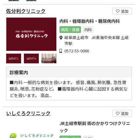
佐分利クリニック
追加
内科・循環器内科・糖尿病内科
病院・医療
内科
岐阜県土岐市 JR東海中央本線 土岐
市駅
0572-55-0066
診療案内
■内科 一般的な病気を扱います。 感冒､痛風､肺気腫､ 急性胃
腸炎､喘息､花粉症など。 ■循環器内科 心臓に起因する病気な
どを扱います。 高血...
いしぐろクリニック
追加
JR土岐市駅前 街のかかりつけクリニ
ック