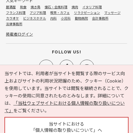
人気キーワード
居酒屋
和食
焼き鳥
懐石・会席料理
焼肉
イタリア料理
フランス料理
アジア料理
喫茶・カフェ
リラクゼーション
マッサージ
カラオケ
ビジネスホテル
内科
小児科
動物病院
会計事務所
法律事務所
掲載者ログイン
FOLLOW US!
当サイトでは、利用者が当サイトを閲覧する際のサービス向
上およびサイトの利用状況把握のため、クッキー（Cookie）
を使用しています。当サイトでは閲覧を継続されることで、ク
e-NAVITA（イーナビタ）とは？
お気に入り
ヘルプ
ッキーの使用に同意されたものとみなします。詳細について
利用規約
個人情報の取り扱いについて
運営会社
は、
「当社ウェブサイトにおける個人情報の取り扱いについ
サイトマップ
広告掲載に関するお問い合わせ
て」
をご覧ください。
サイトの内容に関するお問い合わせ
当サイトにおける
「個人情報の取り扱いについて」へ