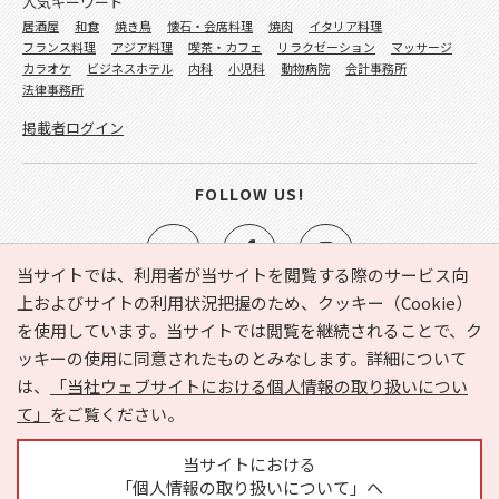
人気キーワード
居酒屋
和食
焼き鳥
懐石・会席料理
焼肉
イタリア料理
フランス料理
アジア料理
喫茶・カフェ
リラクゼーション
マッサージ
カラオケ
ビジネスホテル
内科
小児科
動物病院
会計事務所
法律事務所
掲載者ログイン
FOLLOW US!
当サイトでは、利用者が当サイトを閲覧する際のサービス向
上およびサイトの利用状況把握のため、クッキー（Cookie）
を使用しています。当サイトでは閲覧を継続されることで、ク
e-NAVITA（イーナビタ）とは？
お気に入り
ヘルプ
ッキーの使用に同意されたものとみなします。詳細について
利用規約
個人情報の取り扱いについて
運営会社
は、
「当社ウェブサイトにおける個人情報の取り扱いについ
サイトマップ
広告掲載に関するお問い合わせ
て」
をご覧ください。
サイトの内容に関するお問い合わせ
当サイトにおける
「個人情報の取り扱いについて」へ