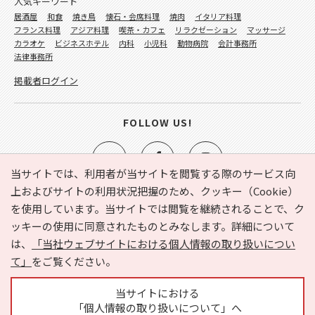
人気キーワード
居酒屋
和食
焼き鳥
懐石・会席料理
焼肉
イタリア料理
フランス料理
アジア料理
喫茶・カフェ
リラクゼーション
マッサージ
カラオケ
ビジネスホテル
内科
小児科
動物病院
会計事務所
法律事務所
掲載者ログイン
FOLLOW US!
当サイトでは、利用者が当サイトを閲覧する際のサービス向
上およびサイトの利用状況把握のため、クッキー（Cookie）
を使用しています。当サイトでは閲覧を継続されることで、ク
e-NAVITA（イーナビタ）とは？
お気に入り
ヘルプ
ッキーの使用に同意されたものとみなします。詳細について
利用規約
個人情報の取り扱いについて
運営会社
は、
「当社ウェブサイトにおける個人情報の取り扱いについ
サイトマップ
広告掲載に関するお問い合わせ
て」
をご覧ください。
サイトの内容に関するお問い合わせ
当サイトにおける
「個人情報の取り扱いについて」へ