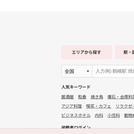
エリア
から探す
駅・
人気キーワード
居酒屋
和食
焼き鳥
懐石・会席料
アジア料理
喫茶・カフェ
リラクゼ
ビジネスホテル
内科
小児科
動物
掲載者ログイン