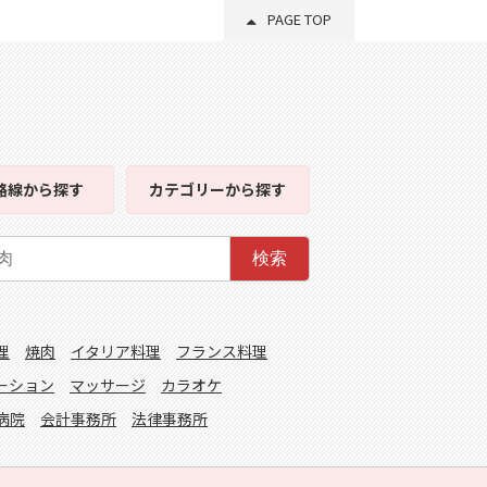
PAGE TOP
路線
から探す
カテゴリー
から探す
検索
理
焼肉
イタリア料理
フランス料理
ーション
マッサージ
カラオケ
病院
会計事務所
法律事務所