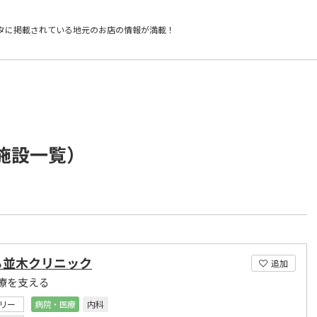
タに掲載されている
地元のお店の情報が満載！
/施設一覧）
ら並木クリニック
追加
療を支える
リー
病院・医療
内科