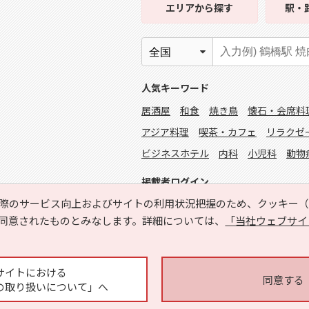
エリア
から探す
駅・
人気キーワード
居酒屋
和食
焼き鳥
懐石・会席料
アジア料理
喫茶・カフェ
リラクゼ
ビジネスホテル
内科
小児科
動物
掲載者ログイン
際のサービス向上およびサイトの利用状況把握のため、クッキー（C
同意されたものとみなします。詳細については、
「当社ウェブサイ
サイトにおける
同意する
の取り扱いについて」へ
Copyright © HYOJITO.Co.,Ltd. All Rights Reserved.