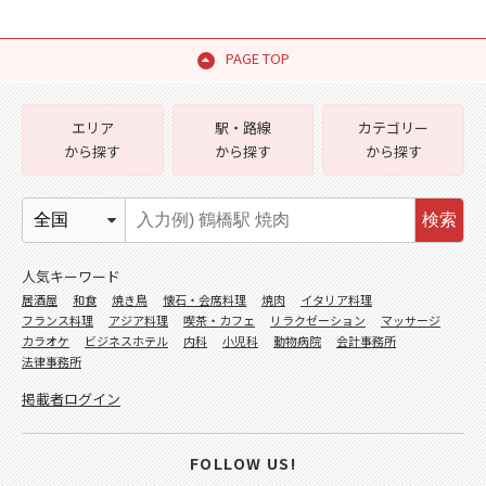
PAGE TOP
エリア
駅・路線
カテゴリー
から探す
から探す
から探す
検索
人気キーワード
居酒屋
和食
焼き鳥
懐石・会席料理
焼肉
イタリア料理
フランス料理
アジア料理
喫茶・カフェ
リラクゼーション
マッサージ
カラオケ
ビジネスホテル
内科
小児科
動物病院
会計事務所
法律事務所
掲載者ログイン
FOLLOW US!