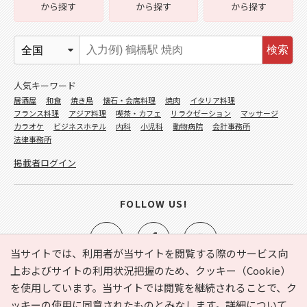
から探す
から探す
から探す
検索
人気キーワード
居酒屋
和食
焼き鳥
懐石・会席料理
焼肉
イタリア料理
フランス料理
アジア料理
喫茶・カフェ
リラクゼーション
マッサージ
カラオケ
ビジネスホテル
内科
小児科
動物病院
会計事務所
法律事務所
掲載者ログイン
FOLLOW US!
当サイトでは、利用者が当サイトを閲覧する際のサービス向
上およびサイトの利用状況把握のため、クッキー（Cookie）
を使用しています。当サイトでは閲覧を継続されることで、ク
e-NAVITA（イーナビタ）とは？
お気に入り
ヘルプ
ッキーの使用に同意されたものとみなします。詳細について