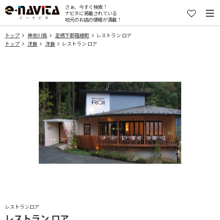
さぁ、今すぐ検索！
ナビタに掲載されている
地元のお店の情報が満載！
トップ
神奈川県
足柄下郡箱根町
レストラン ロア
トップ
洋食
洋食
レストラン ロア
レストランロア
レストラン ロア